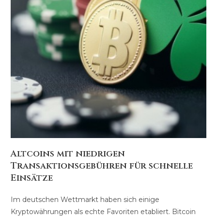
Altcoins mit niedrigen
Transaktionsgebühren für schnelle
Einsätze
Im deutschen Wettmarkt haben sich einige
Kryptowährungen als echte Favoriten etabliert. Bitcoin