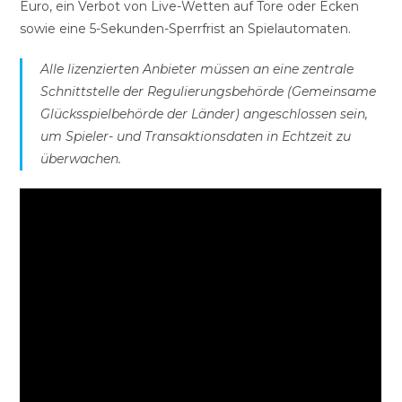
Euro, ein Verbot von Live-Wetten auf Tore oder Ecken
sowie eine 5-Sekunden-Sperrfrist an Spielautomaten.
Alle lizenzierten Anbieter müssen an eine zentrale
Schnittstelle der Regulierungsbehörde (Gemeinsame
Glücksspielbehörde der Länder) angeschlossen sein,
um Spieler- und Transaktionsdaten in Echtzeit zu
überwachen.