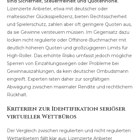
sind Sicherheit, Steuerfreiheit und Quotenhöhe.
Lizenzierte Anbieter, etwa mit deutscher oder
maltesischer Glücksspiellizenz, bieten Rechtssicherheit
und Spielerschutz, zahlen aber oft geringere Quoten aus,
da sie Gewinne versteuern müssen. Im Gegensatz dazu
locken nicht regulierte oder Offshore-Buchmacher mit
deutlich höheren Quoten und großzügigeren Limits für
High-Roller. Das erhöhte Risiko umfasst jedoch mögliche
Sperren von Einzahlungswegen oder Probleme bei
Gewinnauszahlungen, da kein deutscher Ombudsmann
eingreift. Experten raten daher zur sorgfältigen
Abwägung zwischen maximaler Rendite und rechtlichem
Rückhalt.
Kriterien zur Identifikation seriöser
virtueller Wettbüros
Der Vergleich zwischen regulierten und nicht regulierten
Wettanbietern fällt klar aus: Lizenzierte Anbieter