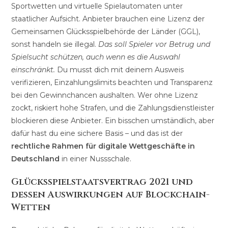
Sportwetten und virtuelle Spielautomaten unter
staatlicher Aufsicht. Anbieter brauchen eine Lizenz der
Gemeinsamen Glücksspielbehörde der Länder (GGL),
sonst handeln sie illegal.
Das soll Spieler vor Betrug und
Spielsucht schützen, auch wenn es die Auswahl
einschränkt.
Du musst dich mit deinem Ausweis
verifizieren, Einzahlungslimits beachten und Transparenz
bei den Gewinnchancen aushalten. Wer ohne Lizenz
zockt, riskiert hohe Strafen, und die Zahlungsdienstleister
blockieren diese Anbieter. Ein bisschen umständlich, aber
dafür hast du eine sichere Basis – und das ist der
rechtliche Rahmen für digitale Wettgeschäfte in
Deutschland
in einer Nussschale.
Glücksspielstaatsvertrag 2021 und
dessen Auswirkungen auf Blockchain-
Wetten