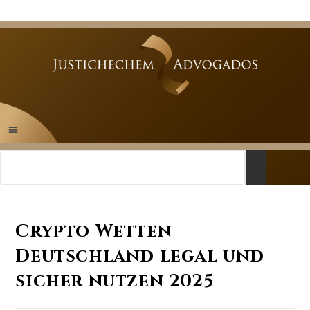
Crypto Wetten
Deutschland legal und
sicher nutzen 2025