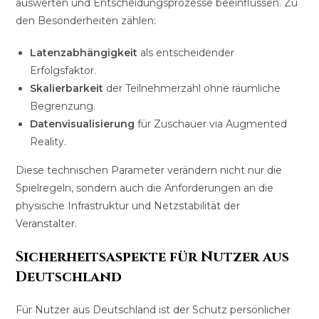
auswerten und Entscheidungsprozesse beeinflussen. Zu
den Besonderheiten zählen:
Latenzabhängigkeit
als entscheidender
Erfolgsfaktor.
Skalierbarkeit
der Teilnehmerzahl ohne räumliche
Begrenzung.
Datenvisualisierung
für Zuschauer via Augmented
Reality.
Diese technischen Parameter verändern nicht nur die
Spielregeln, sondern auch die Anforderungen an die
physische Infrastruktur und Netzstabilität der
Veranstalter.
Sicherheitsaspekte für Nutzer aus
Deutschland
Für Nutzer aus Deutschland ist der Schutz persönlicher