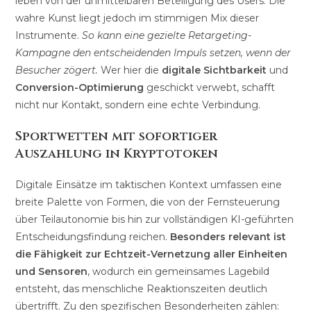
leben von der unmittelbaren Beteiligung des Users. Die
wahre Kunst liegt jedoch im stimmigen Mix dieser
Instrumente.
So kann eine gezielte Retargeting-
Kampagne den entscheidenden Impuls setzen, wenn der
Besucher zögert.
Wer hier die
digitale Sichtbarkeit
und
Conversion-Optimierung
geschickt verwebt, schafft
nicht nur Kontakt, sondern eine echte Verbindung.
Sportwetten mit sofortiger
Auszahlung in Kryptotoken
Digitale Einsätze im taktischen Kontext umfassen eine
breite Palette von Formen, die von der Fernsteuerung
über Teilautonomie bis hin zur vollständigen KI-geführten
Entscheidungsfindung reichen.
Besonders relevant ist
die Fähigkeit zur Echtzeit-Vernetzung aller Einheiten
und Sensoren
, wodurch ein gemeinsames Lagebild
entsteht, das menschliche Reaktionszeiten deutlich
übertrifft. Zu den spezifischen Besonderheiten zählen: