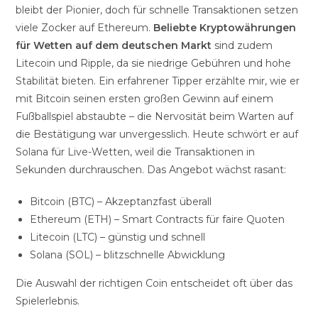
bleibt der Pionier, doch für schnelle Transaktionen setzen
viele Zocker auf Ethereum.
Beliebte Kryptowährungen
für Wetten auf dem deutschen Markt
sind zudem
Litecoin und Ripple, da sie niedrige Gebühren und hohe
Stabilität bieten. Ein erfahrener Tipper erzählte mir, wie er
mit Bitcoin seinen ersten großen Gewinn auf einem
Fußballspiel abstaubte – die Nervosität beim Warten auf
die Bestätigung war unvergesslich. Heute schwört er auf
Solana für Live-Wetten, weil die Transaktionen in
Sekunden durchrauschen. Das Angebot wächst rasant:
Bitcoin (BTC) – Akzeptanzfast überall
Ethereum (ETH) – Smart Contracts für faire Quoten
Litecoin (LTC) – günstig und schnell
Solana (SOL) – blitzschnelle Abwicklung
Die Auswahl der richtigen Coin entscheidet oft über das
Spielerlebnis.