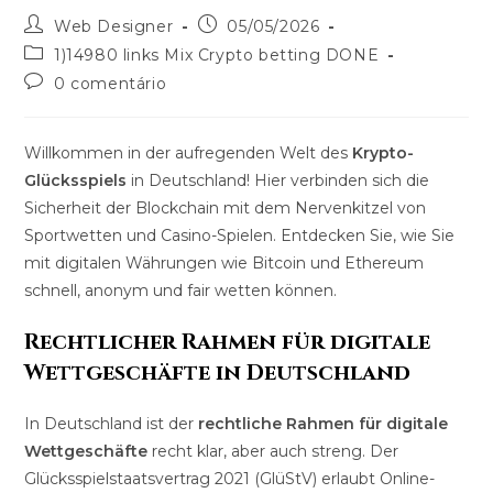
Web Designer
05/05/2026
1)14980 links Mix Crypto betting DONE
0 comentário
Willkommen in der aufregenden Welt des
Krypto-
Glücksspiels
in Deutschland! Hier verbinden sich die
Sicherheit der Blockchain mit dem Nervenkitzel von
Sportwetten und Casino-Spielen. Entdecken Sie, wie Sie
mit digitalen Währungen wie Bitcoin und Ethereum
schnell, anonym und fair wetten können.
Rechtlicher Rahmen für digitale
Wettgeschäfte in Deutschland
In Deutschland ist der
rechtliche Rahmen für digitale
Wettgeschäfte
recht klar, aber auch streng. Der
Glücksspielstaatsvertrag 2021 (GlüStV) erlaubt Online-