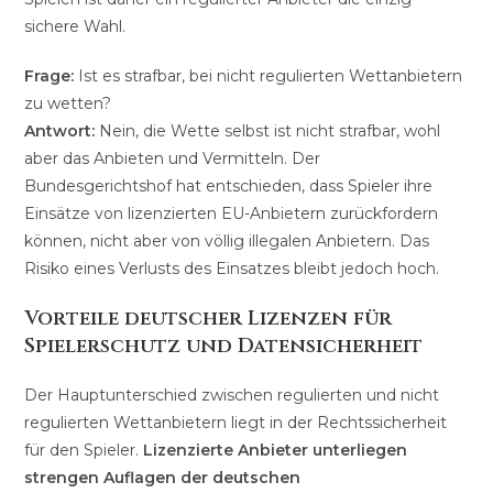
sichere Wahl.
Frage:
Ist es strafbar, bei nicht regulierten Wettanbietern
zu wetten?
Antwort:
Nein, die Wette selbst ist nicht strafbar, wohl
aber das Anbieten und Vermitteln. Der
Bundesgerichtshof hat entschieden, dass Spieler ihre
Einsätze von lizenzierten EU-Anbietern zurückfordern
können, nicht aber von völlig illegalen Anbietern. Das
Risiko eines Verlusts des Einsatzes bleibt jedoch hoch.
Vorteile deutscher Lizenzen für
Spielerschutz und Datensicherheit
Der Hauptunterschied zwischen regulierten und nicht
regulierten Wettanbietern liegt in der Rechtssicherheit
für den Spieler.
Lizenzierte Anbieter unterliegen
strengen Auflagen der deutschen