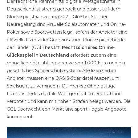
Der rechtliche Rahmen für digitale Wettgeschäfte in
Deutschland ist streng geregelt und basiert auf dem
Glücksspielstaatsvertrag 2021 (GlüStV). Seit der
Neuregelung sind virtuelle Spielautomaten und Online-
Poker sowie Sportwetten legal, sofern der Anbieter eine
offizielle Lizenz der Gemeinsamen Glücksspielbehörde
der Länder (GGL) besitzt.
Rechtssicheres Online-
Glücksspiel in Deutschland
erfordert zudem eine
monatliche Einzahlungsgrenze von 1.000 Euro und ein
gesetzliches Spielerschutzsystem. Alle lizenzierten
Anbieter müssen eine OASIS-Sperrdatei nutzen, um
Spielsucht zu verhindern. Du merkst: Ohne gültige
Lizenz ist jedes digitale Wettgeschäft in Deutschland
verboten und kann mit hohen Strafen belegt werden. Die
GGL überwacht den Markt und sperrt illegale Angebote
konsequent.