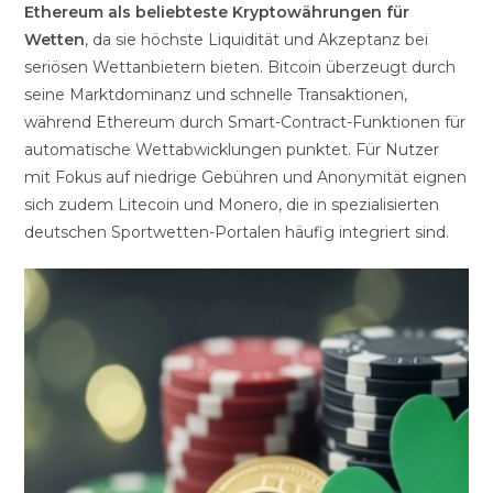
Ethereum als beliebteste Kryptowährungen für
Wetten
, da sie höchste Liquidität und Akzeptanz bei
seriösen Wettanbietern bieten. Bitcoin überzeugt durch
seine Marktdominanz und schnelle Transaktionen,
während Ethereum durch Smart-Contract-Funktionen für
automatische Wettabwicklungen punktet. Für Nutzer
mit Fokus auf niedrige Gebühren und Anonymität eignen
sich zudem Litecoin und Monero, die in spezialisierten
deutschen Sportwetten-Portalen häufig integriert sind.