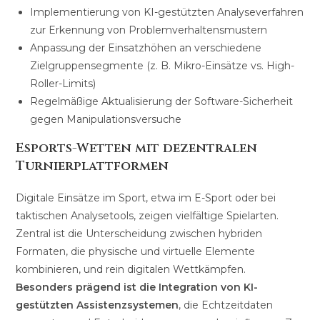
Implementierung von KI-gestützten Analyseverfahren
zur Erkennung von Problemverhaltensmustern
Anpassung der Einsatzhöhen an verschiedene
Zielgruppensegmente (z. B. Mikro-Einsätze vs. High-
Roller-Limits)
Regelmäßige Aktualisierung der Software-Sicherheit
gegen Manipulationsversuche
Esports-Wetten mit dezentralen
Turnierplattformen
Digitale Einsätze im Sport, etwa im E-Sport oder bei
taktischen Analysetools, zeigen vielfältige Spielarten.
Zentral ist die Unterscheidung zwischen hybriden
Formaten, die physische und virtuelle Elemente
kombinieren, und rein digitalen Wettkämpfen.
Besonders prägend ist die Integration von KI-
gestützten Assistenzsystemen
, die Echtzeitdaten