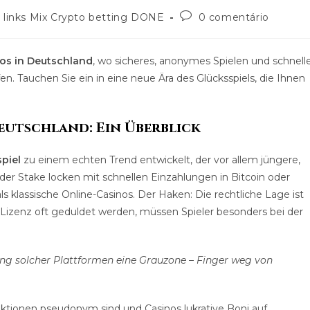
 links Mix Crypto betting DONE
0 comentário
nos in Deutschland
, wo sicheres, anonymes Spielen und schnell
n. Tauchen Sie ein in eine neue Ära des Glücksspiels, die Ihnen
utschland: Ein Überblick
piel
zu einem echten Trend entwickelt, der vor allem jüngere,
 oder Stake locken mit schnellen Einzahlungen in Bitcoin oder
 klassische Online-Casinos. Der Haken: Die rechtliche Lage ist
Lizenz oft geduldet werden, müssen Spieler besonders bei der
zung solcher Plattformen eine Grauzone – Finger weg von
aktionen pseudonym sind und Casinos lukrative Boni auf