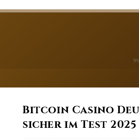
In
Bitcoin Casino De
sicher im Test 2025