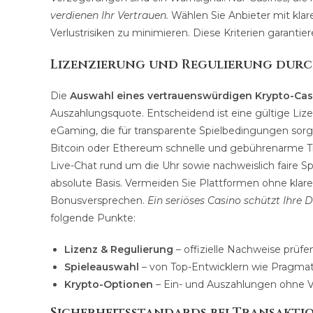
verdienen Ihr Vertrauen.
Wählen Sie Anbieter mit k
Verlustrisiken zu minimieren. Diese Kriterien garantiere
Lizenzierung und Regulierung durc
Die
Auswahl eines vertrauenswürdigen Krypto-Cas
Auszahlungsquote. Entscheidend ist eine gültige Li
eGaming, die für transparente Spielbedingungen s
Bitcoin oder Ethereum schnelle und gebührenarme T
Live-Chat rund um die Uhr sowie nachweislich faire Sp
absolute Basis. Vermeiden Sie Plattformen ohne kla
Bonusversprechen.
Ein seriöses Casino schützt Ihre
folgende Punkte:
Lizenz & Regulierung
– offizielle Nachweise prüfe
Spieleauswahl
– von Top-Entwicklern wie Pragmati
Krypto-Optionen
– Ein- und Auszahlungen ohne 
Sicherheitsstandards bei Transakt