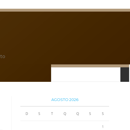
to
AGOSTO 2026
D
S
T
Q
Q
S
S
1