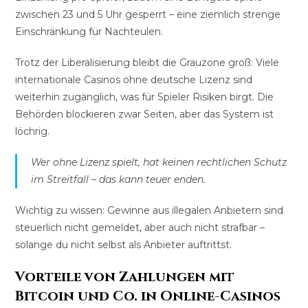
zwischen 23 und 5 Uhr gesperrt – eine ziemlich strenge
Einschränkung für Nachteulen.
Trotz der Liberalisierung bleibt die Grauzone groß: Viele
internationale Casinos ohne deutsche Lizenz sind
weiterhin zugänglich, was für Spieler Risiken birgt. Die
Behörden blockieren zwar Seiten, aber das System ist
löchrig.
Wer ohne Lizenz spielt, hat keinen rechtlichen Schutz
im Streitfall – das kann teuer enden.
Wichtig zu wissen: Gewinne aus illegalen Anbietern sind
steuerlich nicht gemeldet, aber auch nicht strafbar –
solange du nicht selbst als Anbieter auftrittst.
Vorteile von Zahlungen mit
Bitcoin und Co. in Online-Casinos