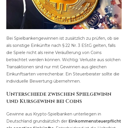
Bei Spielbankengewinnen ist zusätzlich zu prüfen, ob sie
als sonstige Einkünfte nach § 22 Nr. 3 EStG gelten, falls
die Spiele nicht als reine Veräußerung von Coins
betrachtet werden können. Wichtig: Verluste aus solchen
Transaktionen sind nur mit Gewinnen aus gleichen
Einkunftsarten verrechenbar. Ein Steuerberater sollte die
individuelle Bewertung übernehmen.
Unterschiede zwischen Spielgewinn
und Kursgewinn bei Coins
Gewinne aus Krypto-Spielbanken unterliegen in
Deutschland grundsätzlich der
Einkommensteuerpflicht