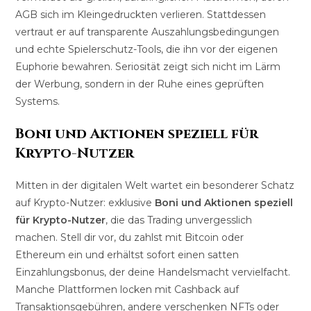
AGB sich im Kleingedruckten verlieren. Stattdessen
vertraut er auf transparente Auszahlungsbedingungen
und echte Spielerschutz-Tools, die ihn vor der eigenen
Euphorie bewahren. Seriosität zeigt sich nicht im Lärm
der Werbung, sondern in der Ruhe eines geprüften
Systems.
Boni und Aktionen speziell für
Krypto-Nutzer
Mitten in der digitalen Welt wartet ein besonderer Schatz
auf Krypto-Nutzer: exklusive
Boni und Aktionen speziell
für Krypto-Nutzer
, die das Trading unvergesslich
machen. Stell dir vor, du zahlst mit Bitcoin oder
Ethereum ein und erhältst sofort einen satten
Einzahlungsbonus, der deine Handelsmacht vervielfacht.
Manche Plattformen locken mit Cashback auf
Transaktionsgebühren, andere verschenken NFTs oder