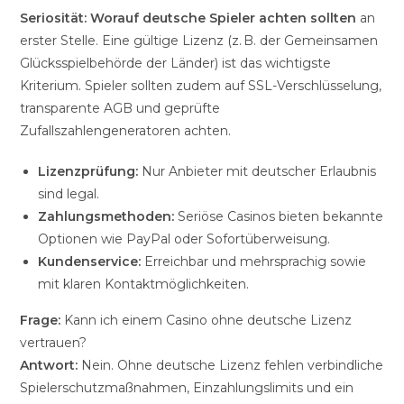
Seriosität: Worauf deutsche Spieler achten sollten
an
erster Stelle. Eine gültige Lizenz (z. B. der Gemeinsamen
Glücksspielbehörde der Länder) ist das wichtigste
Kriterium. Spieler sollten zudem auf SSL-Verschlüsselung,
transparente AGB und geprüfte
Zufallszahlengeneratoren achten.
Lizenzprüfung:
Nur Anbieter mit deutscher Erlaubnis
sind legal.
Zahlungsmethoden:
Seriöse Casinos bieten bekannte
Optionen wie PayPal oder Sofortüberweisung.
Kundenservice:
Erreichbar und mehrsprachig sowie
mit klaren Kontaktmöglichkeiten.
Frage:
Kann ich einem Casino ohne deutsche Lizenz
vertrauen?
Antwort:
Nein. Ohne deutsche Lizenz fehlen verbindliche
Spielerschutzmaßnahmen, Einzahlungslimits und ein