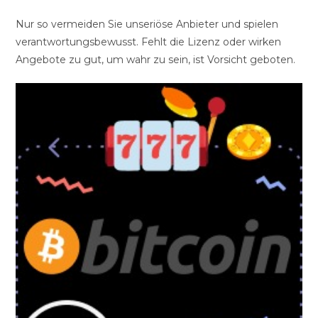
Nur so vermeiden Sie unseriöse Anbieter und spielen
verantwortungsbewusst. Fehlt die Lizenz oder wirken
Angebote zu gut, um wahr zu sein, ist Vorsicht geboten.