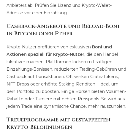
Anbieters ab. Prüfen Sie Lizenz und Krypto-Wallet-
Adresse vor einer Einzahlung.
Cashback-Angebote und Reload-Boni
in Bitcoin oder Ether
Krypto-Nutzer profitieren von exklusiven
Boni und
Aktionen speziell für Krypto-Nutzer
, die den Handel
lukrativer machen. Plattformen locken mit saftigen
Einzahlungs-Bonissen, reduzierten Trading-Gebühren und
Cashback auf Transaktionen. Oft winken Gratis-Tokens,
NFT-Drops oder erhöhte Staking-Renditen – ideal, um
dein Portfolio zu boosten. Einige Börsen bieten Volumen-
Rabatte oder Turniere mit echten Preispools. So wird aus
jedem Trade eine dynamische Chance, mehr rauszuholen.
Treueprogramme mit gestaffelten
Krypto-Belohnungen