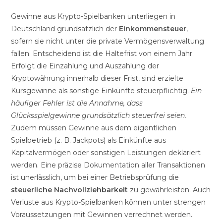
Gewinne aus Krypto-Spielbanken unterliegen in
Deutschland grundsätzlich der
Einkommensteuer
,
sofern sie nicht unter die private Vermögensverwaltung
fallen. Entscheidend ist die Haltefrist von einem Jahr:
Erfolgt die Einzahlung und Auszahlung der
Kryptowährung innerhalb dieser Frist, sind erzielte
Kursgewinne als sonstige Einkünfte steuerpflichtig.
Ein
häufiger Fehler ist die Annahme, dass
Glücksspielgewinne grundsätzlich steuerfrei seien.
Zudem müssen Gewinne aus dem eigentlichen
Spielbetrieb (z. B. Jackpots) als Einkünfte aus
Kapitalvermögen oder sonstigen Leistungen deklariert
werden. Eine präzise Dokumentation aller Transaktionen
ist unerlässlich, um bei einer Betriebsprüfung die
steuerliche Nachvollziehbarkeit
zu gewährleisten. Auch
Verluste aus Krypto-Spielbanken können unter strengen
Voraussetzungen mit Gewinnen verrechnet werden.