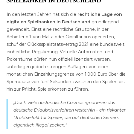
Spielbanken in Deutschland
In den letzten Jahren hat sich die
rechtliche Lage von
digitalen Spielbanken in Deutschland
grundlegend
gewandelt. Einst eine rechtliche Grauzone, in der
Anbieter oft von Malta oder Gibraltar aus operierten,
schuf der Glücksspielstaatsvertrag 2021 eine bundesweit
einheitliche Regulierung. Virtuelle Automaten- und
Pokerräume dürfen nun offiziell lizenziert werden,
unterliegen jedoch strengen Auflagen: von einer
monatlichen Einzahlungsgrenze von 1.000 Euro über die
Sperrpause von fünf Sekunden zwischen den Spielen bis
hin zur Pflicht, Spielerkonten zu führen.
„Doch viele ausländische Casinos ignorieren das
deutsche Erlaubnisverfahren weiterhin – ein riskanter
Drahtseilakt für Spieler, die auf deutschen Servern
eigentlich illegal zocken.“