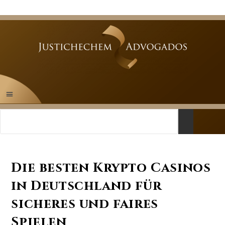
Die besten Krypto Casinos
in Deutschland für
sicheres und faires
Spielen