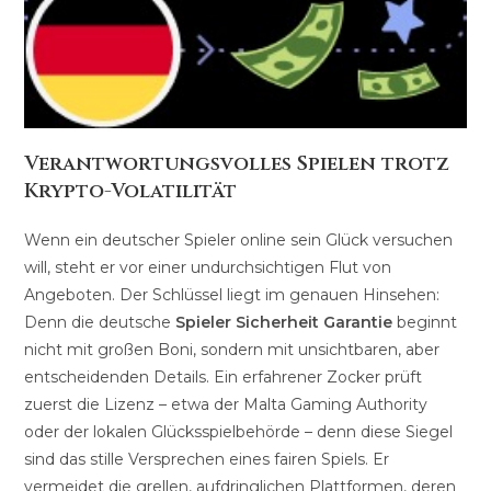
Verantwortungsvolles Spielen trotz
Krypto-Volatilität
Wenn ein deutscher Spieler online sein Glück versuchen
will, steht er vor einer undurchsichtigen Flut von
Angeboten. Der Schlüssel liegt im genauen Hinsehen:
Denn die deutsche
Spieler Sicherheit Garantie
beginnt
nicht mit großen Boni, sondern mit unsichtbaren, aber
entscheidenden Details. Ein erfahrener Zocker prüft
zuerst die Lizenz – etwa der Malta Gaming Authority
oder der lokalen Glücksspielbehörde – denn diese Siegel
sind das stille Versprechen eines fairen Spiels. Er
vermeidet die grellen, aufdringlichen Plattformen, deren