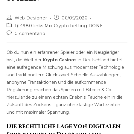
Web Designer
06/05/2026
1)14980 links Mix Crypto betting DONE
0 comentário
Ob du nun ein erfahrener Spieler oder ein Neugieriger
bist, die Welt der
Krypto Casinos
in Deutschland bietet
eine aufregende Mischung aus modernster Technologie
und traditionellem Glücksspiel. Schnelle Auszahlungen,
anonyme Transaktionen und die aufkommende
Regulierung machen das Spielen mit Bitcoin & Co.
hierzulande zu einem echten Erlebnis. Tauche ein in die
Zukunft des Zockens – ganz ohne lästige Wartezeiten
und mit maximaler Spannung.
Die rechtliche Lage von digitalen