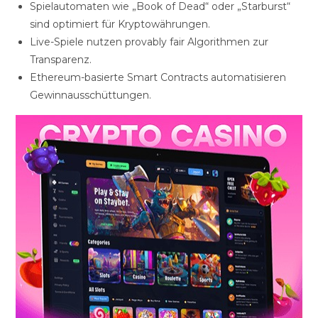
Spielautomaten wie „Book of Dead“ oder „Starburst“
sind optimiert für Kryptowährungen.
Live-Spiele nutzen provably fair Algorithmen zur
Transparenz.
Ethereum-basierte Smart Contracts automatisieren
Gewinnausschüttungen.