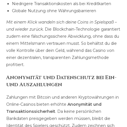
Niedrigere Transaktionskosten als bei Kreditkarten
Globale Nutzung ohne Währungsbarrieren
Mit einem Klick wandeln sich deine Coins in Spielspaß –
und wieder zurück.
Die Blockchain-Technologie garantiert
zudem eine fälschungssichere Abwicklung, ohne dass du
einem Mittelsmann vertrauen musst. So behältst du die
volle Kontrolle über dein Geld, während das Casino von
einer dezentralen, transparenten Zahlungsmethode
profitiert.
Anonymität und Datenschutz bei Ein-
und Auszahlungen
Zahlungen mit Bitcoin und anderen Kryptowährungen in
Online-Casinos bieten erhöhte
Anonymität und
Transaktionssicherheit
. Da keine persönlichen
Bankdaten preisgegeben werden müssen, bleibt die
Identität des Spielers geschützt. Zudem zeichnen sich