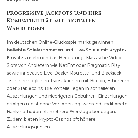
Progressive Jackpots und ihre
Kompatibilität mit digitalen
Währungen
Im deutschen Online-Glücksspielmarkt gewinnen
beliebte Spielautomaten und Live-Spiele mit Krypto-
Einsatz
zunehmend an Bedeutung. Klassische Video-
Slots von Anbietern wie NetEnt oder Pragmatic Play
sowie innovative Live-Dealer-Roulette- und Blackjack-
Tische ermöglichen Transaktionen mit Bitcoin, Ethereum
oder Stablecoins. Die Vorteile liegen in schnelleren
Auszahlungen und niedrigeren Gebühren: Einzahlungen
erfolgen meist ohne Verzögerung, während traditionelle
Bankmethoden oft mehrere Werktage benötigen.
Zudem bieten Krypto-Casinos oft höhere
Auszahlungsquoten.