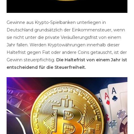
Gewinne aus Krypto-Spielbanken unterliegen in
Deutschland grundsätzlich der Einkommensteuer, wenn
sie nicht unter die private Veräußerungsfrist von einem
Jahr fallen. Werden Kryptowährungen innerhalb dieser
Haltefrist gegen Fiat oder andere Coins getauscht, ist der
Gewinn steuerpflichtig.
Die Haltefrist von einem Jahr ist
entscheidend für die Steuerfreiheit.