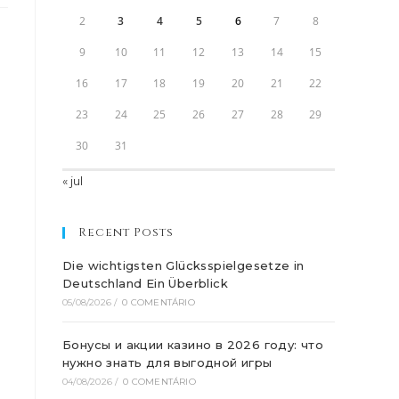
2
3
4
5
6
7
8
9
10
11
12
13
14
15
16
17
18
19
20
21
22
23
24
25
26
27
28
29
30
31
« jul
Recent Posts
Die wichtigsten Glücksspielgesetze in
Deutschland Ein Überblick
05/08/2026
/
0 COMENTÁRIO
Бонусы и акции казино в 2026 году: что
нужно знать для выгодной игры
04/08/2026
/
0 COMENTÁRIO