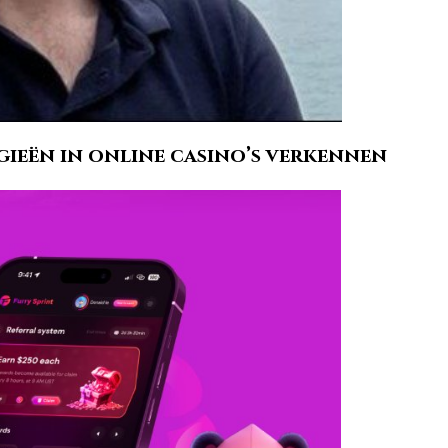
ieën in online casino’s verkennen