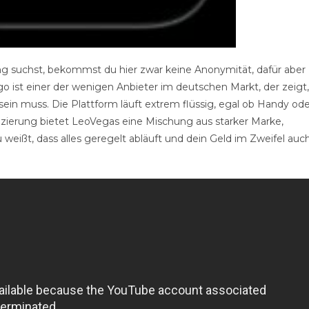
ung suchst, bekommst du hier zwar keine Anonymität, dafür aber
go ist einer der wenigen Anbieter im deutschen Markt, der zeigt,
 sein muss. Die Plattform läuft extrem flüssig, egal ob Handy od
fizierung bietet LeoVegas eine Mischung aus starker Marke,
 weißt, dass alles geregelt abläuft und dein Geld im Zweifel auc