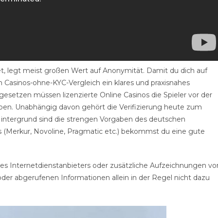
et, legt meist großen Wert auf Anonymität. Damit du dich auf
 Casinos-ohne-KYC-Vergleich ein klares und praxisnahes
setzen müssen lizenzierte Online Casinos die Spieler vor der
rieben. Unabhängig davon gehört die Verifizierung heute zum
 Hintergrund sind die strengen Vorgaben des deutschen
ts (Merkur, Novoline, Pragmatic etc.) bekommst du eine gute
nes Internetdienstanbieters oder zusätzliche Aufzeichnungen vo
er abgerufenen Informationen allein in der Regel nicht dazu