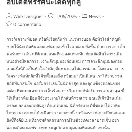
อัปเดตทรรศนะเด็ดทุกคู่
Web Designer
11/05/2026
News
0 comentário
การวิเคราะห์บอล หรือที่เรียกกันว่า แนวทางบอล คือหัวใจสำคัญที่
ช่วยให้นักเดิมพันและแฟนบอลเข้าใจเกมมากยิ่งขึ้น ด้วยการเจาะลึก
ฟอร์มการเล่น สถิติ และแทคติกของแต่ละทีม ก่อนตัดสินใจวางเดิม
พันอย่างมีหลักการ. เจาะลึกมุมมองก่อนเกม การเจาะลึกมุมมองก่อน
เกมครั้งนี้ถือเป็นหัวใจสำคัญที่แฟนบอลไม่ควรพลาด โดยเฉพาะการ
วิเคราะห์แท็กติกที่โค้ชทั้งสองฝั่งเตรียมมาเป็นพิเศษ เราได้รวบรวม
สถิติที่น่าสนใจ ฟอร์มการเล่นในนัดล่าสุด และจุดแข็งจุดอ่อนของ
แต่ละทีมแบบเจาะประเด็นร้อน การวิเคราะห์ฟอร์มการเล่นล่าสุด ชี้
ให้เห็นว่าทีมเยือนมีจังหวะเกมโต้กลับที่รวดเร็ว ขณะที่เจ้าบ้านเน้น
ครองบอลและกดดันสูงตั้งแต่ต้นเกม นี่คือจังหวะที่ชี้ชะตาได้ว่าทีม
ไหนจะครองเกมได้เหนือกว่า นอกจากนี้ บทวิเคราะห์เจาะลึกก่อนเกม
ยังชี้ถึงคีย์แมนที่อาจพลิกสถานการณ์ในช่วงทดเวลาบาดเจ็บ อย่า
พลาดติดตามเพราะทุกประตูเกิดจากมุมมองที่แม่นยำเท่านั้น