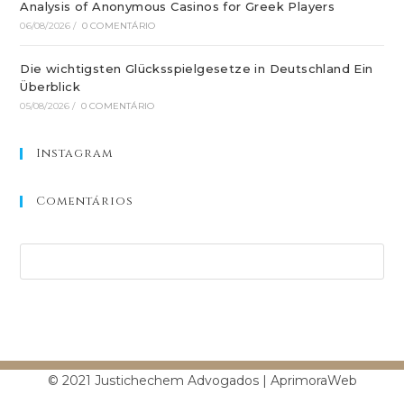
Analysis of Anonymous Casinos for Greek Players
06/08/2026
/
0 COMENTÁRIO
Die wichtigsten Glücksspielgesetze in Deutschland Ein
Überblick
05/08/2026
/
0 COMENTÁRIO
Instagram
Comentários
© 2021 Justichechem Advogados | AprimoraWeb