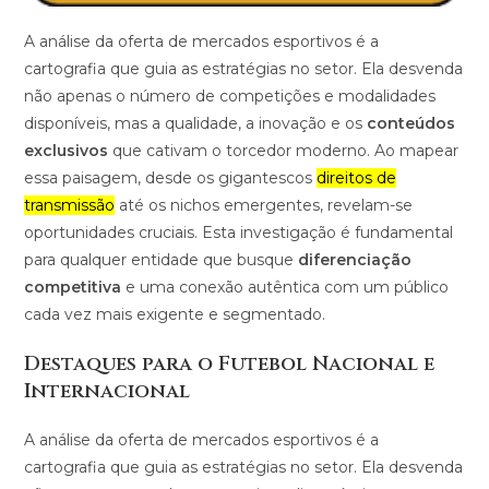
A análise da oferta de mercados esportivos é a
cartografia que guia as estratégias no setor. Ela desvenda
não apenas o número de competições e modalidades
disponíveis, mas a qualidade, a inovação e os
conteúdos
exclusivos
que cativam o torcedor moderno. Ao mapear
essa paisagem, desde os gigantescos
direitos de
transmissão
até os nichos emergentes, revelam-se
oportunidades cruciais. Esta investigação é fundamental
para qualquer entidade que busque
diferenciação
competitiva
e uma conexão autêntica com um público
cada vez mais exigente e segmentado.
Destaques para o Futebol Nacional e
Internacional
A análise da oferta de mercados esportivos é a
cartografia que guia as estratégias no setor. Ela desvenda