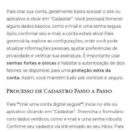
Para criar sua conta, geralmente basta acessar o site ou
aplicativo e clicar em “Cadastrar”. Você precisará fornecer
alguns dados básicos, como e-mail e uma senha segura.
Após confirmar seu e-mail, a conta estará ativa! Para
gerenciá-la, explore as configurações, onde você pode
atualizar informações pessoais, ajustar preferências de
privacidade e verificar sua assinatura. É importante usar
senhas fortes e únicas
e habilitar a autenticação de dois
fatores, se disponível, para uma
proteção extra da
conta
. Assim, você mantém tudo sob controle e seguro.
Processo de Cadastro Passo a Passo
Para **criar uma conta digital segura**, inicie no site ou
aplicativo clicando em “Cadastrar”. Preencha o formulário
com dados verídicos, como e-mail e uma senha robusta.
Confirme seu cadastro via link enviado ao seu inbox. Para