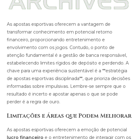
As apostas esportivas oferecem a vantagem de
transformar conhecimento em potencial retorno
financeiro, proporcionando entretenimento e
envolvimento com os jogos. Contudo, o ponto de
atenção fundamental é a gestão de banca responsável,
estabelecendo limites rígidos de depósito e perdendo. A
chave para uma experiência sustentável é a **estratégia
de apostas esportivas disciplinada**, que prioriza decisões
informadas sobre impulsivas. Lembre-se sempre que o
resultado é incerto e apostar apenas o que se pode
perder é a regra de ouro.
Limitações e Áreas que Podem Melhorar
As apostas esportivas oferecem a emoção de potencial
lucro financeiro
e o entretenimento de interagir com os