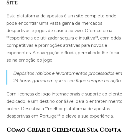
Site
Esta plataforma de apostas é um site completo onde
pode encontrar uma vasta gama de mercados
desportivos e jogos de casino ao vivo. Oferece uma
**experiência de utilizador segura e intuitiva**, com odds
competitivas e promoções atrativas para novos e
experientes. A navegação é fluida, permitindo-lhe focar-
se na emoção do jogo.
Depósitos rápidos e levantamentos processados em
24 horas garantem que o seu fique sempre na ação.
Com licenças de jogo internacionais e suporte ao cliente
dedicado, é um destino confiável para o entretenimento
online. Descubra a **melhor plataforma de apostas
desportivas em Portugal** e eleve a sua experiência.
Como Criar e Gerenciar Sua Conta