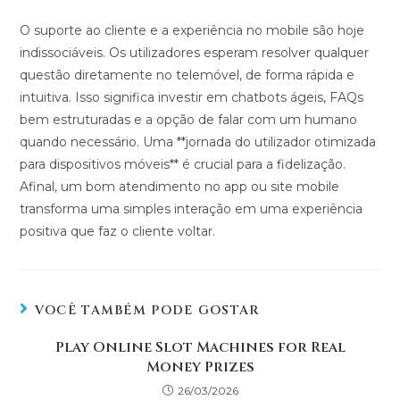
O suporte ao cliente e a experiência no mobile são hoje
indissociáveis. Os utilizadores esperam resolver qualquer
questão diretamente no telemóvel, de forma rápida e
intuitiva. Isso significa investir em chatbots ágeis, FAQs
bem estruturadas e a opção de falar com um humano
quando necessário. Uma **jornada do utilizador otimizada
para dispositivos móveis** é crucial para a fidelização.
Afinal, um bom atendimento no app ou site mobile
transforma uma simples interação em uma experiência
positiva que faz o cliente voltar.
VOCÊ TAMBÉM PODE GOSTAR
Play Online Slot Machines for Real
Money Prizes
26/03/2026