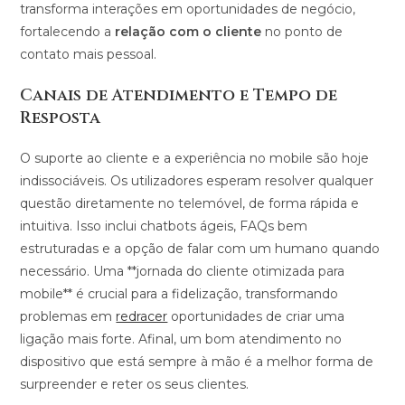
transforma interações em oportunidades de negócio,
fortalecendo a
relação com o cliente
no ponto de
contato mais pessoal.
Canais de Atendimento e Tempo de
Resposta
O suporte ao cliente e a experiência no mobile são hoje
indissociáveis. Os utilizadores esperam resolver qualquer
questão diretamente no telemóvel, de forma rápida e
intuitiva. Isso inclui chatbots ágeis, FAQs bem
estruturadas e a opção de falar com um humano quando
necessário. Uma **jornada do cliente otimizada para
mobile** é crucial para a fidelização, transformando
problemas em
redracer
oportunidades de criar uma
ligação mais forte. Afinal, um bom atendimento no
dispositivo que está sempre à mão é a melhor forma de
surpreender e reter os seus clientes.