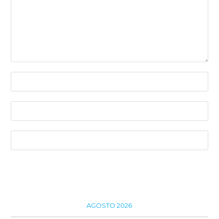
AGOSTO 2026