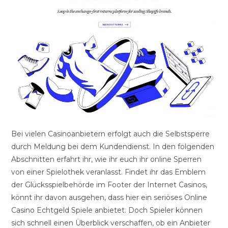
Bei vielen Casinoanbietern erfolgt auch die Selbstsperre
durch Meldung bei dem Kundendienst. In den folgenden
Abschnitten erfahrt ihr, wie ihr euch ihr online Sperren
von einer Spielothek veranlasst. Findet ihr das Emblem
der Glücksspielbehörde im Footer der Internet Casinos,
könnt ihr davon ausgehen, dass hier ein seriöses Online
Casino Echtgeld Spiele anbietet. Doch Spieler können
sich schnell einen Überblick verschaffen, ob ein Anbieter