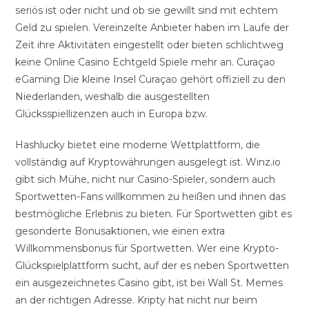
seriös ist oder nicht und ob sie gewillt sind mit echtem
Geld zu spielen. Vereinzelte Anbieter haben im Laufe der
Zeit ihre Aktivitäten eingestellt oder bieten schlichtweg
keine Online Casino Echtgeld Spiele mehr an. Curaçao
eGaming Die kleine Insel Curaçao gehört offiziell zu den
Niederlanden, weshalb die ausgestellten
Glücksspiellizenzen auch in Europa bzw.
Hashlucky bietet eine moderne Wettplattform, die
vollständig auf Kryptowährungen ausgelegt ist. Winz.io
gibt sich Mühe, nicht nur Casino-Spieler, sondern auch
Sportwetten-Fans willkommen zu heißen und ihnen das
bestmögliche Erlebnis zu bieten. Für Sportwetten gibt es
gesonderte Bonusaktionen, wie einen extra
Willkommensbonus für Sportwetten. Wer eine Krypto-
Glückspielplattform sucht, auf der es neben Sportwetten
ein ausgezeichnetes Casino gibt, ist bei Wall St. Memes
an der richtigen Adresse. Kripty hat nicht nur beim