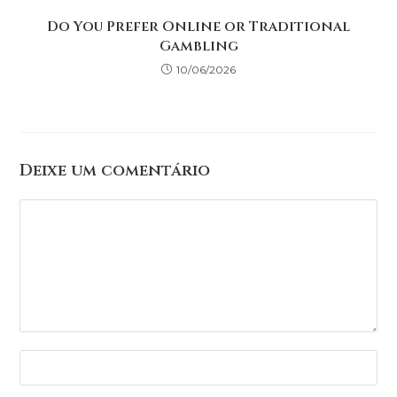
Do You Prefer Online or Traditional
Gambling
10/06/2026
Deixe um comentário