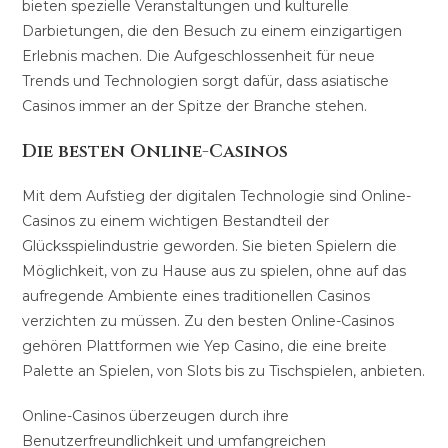
bieten spezielle Veranstaltungen und kulturelle
Darbietungen, die den Besuch zu einem einzigartigen
Erlebnis machen. Die Aufgeschlossenheit für neue
Trends und Technologien sorgt dafür, dass asiatische
Casinos immer an der Spitze der Branche stehen.
Die besten Online-Casinos
Mit dem Aufstieg der digitalen Technologie sind Online-
Casinos zu einem wichtigen Bestandteil der
Glücksspielindustrie geworden. Sie bieten Spielern die
Möglichkeit, von zu Hause aus zu spielen, ohne auf das
aufregende Ambiente eines traditionellen Casinos
verzichten zu müssen. Zu den besten Online-Casinos
gehören Plattformen wie Yep Casino, die eine breite
Palette an Spielen, von Slots bis zu Tischspielen, anbieten.
Online-Casinos überzeugen durch ihre
Benutzerfreundlichkeit und umfangreichen