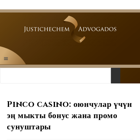
Pinco casino: оюнчулар үчүн
эң мыкты бонус жана промо
сунуштары