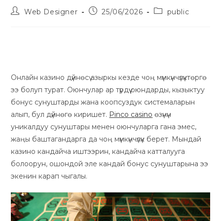
Web Designer
25/06/2026
public
Онлайн казино дүйнөсү азыркы кезде чоң мүмкүнчүлүктөргө
ээ болуп турат. Оюнчулар ар түрдүү оюндарды, кызыктуу
бонус сунуштарды жана коопсуздук системаларын
алып, бул дүйнөгө киришет.
Pinco casino
өзүнүн
уникалдуу сунуштары менен оюнчуларга гана эмес,
жаңы баштагандарга да чоң мүмкүнчүлүк берет. Мындай
казино кандайча иштээрин, кандайча катталууга
болоорун, ошондой эле кандай бонус сунуштарына ээ
экенин карап чыгалы.