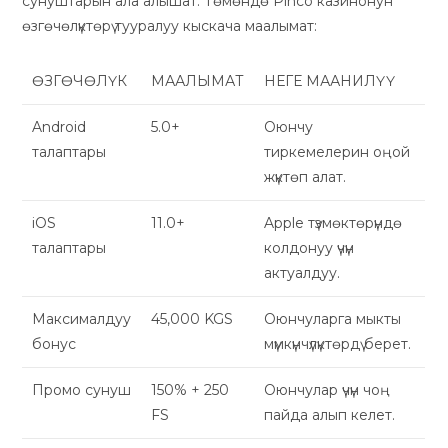
сунуштарын ала алышат. Төмөндө Pinco казинонун
өзгөчөлүктөрү тууралуу кыскача маалымат:
ӨЗГӨЧӨЛҮК
МААЛЫМАТ
НЕГЕ МААНИЛҮҮ
Android
5.0+
Оюнчу
талаптары
тиркемелерин оңой
жүктөп алат.
iOS
11.0+
Apple түзмөктөрүндө
талаптары
колдонуу үчүн
актуалдуу.
Максималдуу
45,000 KGS
Оюнчуларга мыкты
бонус
мүмкүнчүлүктөрдү берет.
Промо сунуш
150% + 250
Оюнчулар үчүн чоң
FS
пайда алып келет.