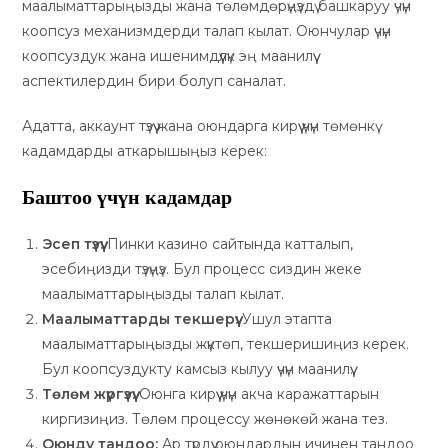
маалыматтарыңызды жана төлөмдөрүңүздү башкаруу үчүн
коопсуз механизмдерди талап кылат. Оюнчулар үчүн
коопсуздук жана ишенимдүүлүк эң маанилүү
аспектилердин бири болуп саналат.
Адатта, аккаунт түзүү жана оюндарга кирүү үчүн төмөнкү
кадамдарды аткарышыңыз керек:
Баштоо үчүн кадамдар
Эсеп түзүү:
Пинки казино сайтында катталып,
эсебиңизди түзүңүз. Бул процесс сиздин жеке
маалыматтарыңызды талап кылат.
Маалыматтарды текшерүү:
Ушул этапта
маалыматтарыңызды жүктөп, текшеришиңиз керек.
Бул коопсуздукту камсыз кылуу үчүн маанилүү.
Төлөм жүргүзүү:
Оюнга кирүү үчүн акча каражаттарын
киргизиңиз. Төлөм процессу жөнөкөй жана тез.
Оюнду тандоо:
Ар түрдүү оюндардын ичинен тандоо