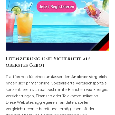
Lizenzierung und Sicherheit als
oberstes Gebot
Plattformen für einen umfassenden
Anbieter Vergleich
finden sich primär online. Spezialisierte Vergleichsportale
konzentrieren sich auf bestimmte Branchen wie Energie,
Versicherungen, Finanzen oder Telekommunikation.
Diese Websites aggregieren Tarifdaten, stellen
Vergleichsrechner bereit und ermöglichen oft den