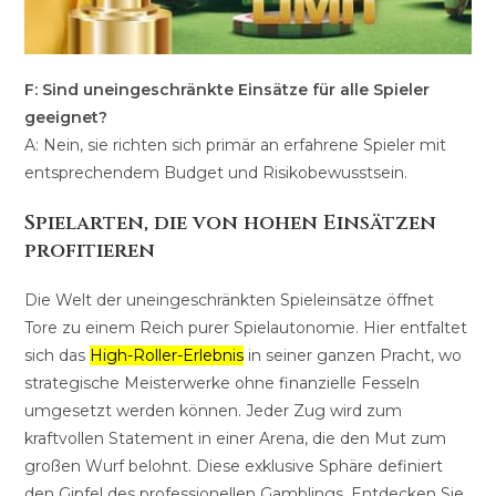
F: Sind uneingeschränkte Einsätze für alle Spieler
geeignet?
A: Nein, sie richten sich primär an erfahrene Spieler mit
entsprechendem Budget und Risikobewusstsein.
Spielarten, die von hohen Einsätzen
profitieren
Die Welt der uneingeschränkten Spieleinsätze öffnet
Tore zu einem Reich purer Spielautonomie. Hier entfaltet
sich das
High-Roller-Erlebnis
in seiner ganzen Pracht, wo
strategische Meisterwerke ohne finanzielle Fesseln
umgesetzt werden können. Jeder Zug wird zum
kraftvollen Statement in einer Arena, die den Mut zum
großen Wurf belohnt. Diese exklusive Sphäre definiert
den Gipfel des professionellen Gamblings. Entdecken Sie