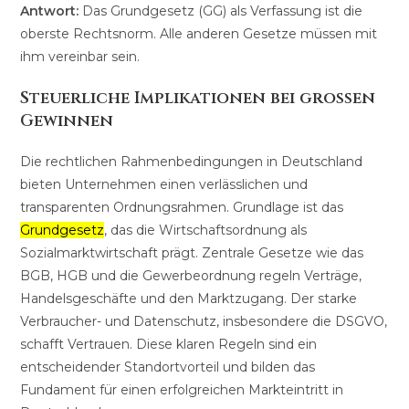
Antwort:
Das Grundgesetz (GG) als Verfassung ist die
oberste Rechtsnorm. Alle anderen Gesetze müssen mit
ihm vereinbar sein.
Steuerliche Implikationen bei großen
Gewinnen
Die rechtlichen Rahmenbedingungen in Deutschland
bieten Unternehmen einen verlässlichen und
transparenten Ordnungsrahmen. Grundlage ist das
Grundgesetz
, das die Wirtschaftsordnung als
Sozialmarktwirtschaft prägt. Zentrale Gesetze wie das
BGB, HGB und die Gewerbeordnung regeln Verträge,
Handelsgeschäfte und den Marktzugang. Der starke
Verbraucher- und Datenschutz, insbesondere die DSGVO,
schafft Vertrauen. Diese klaren Regeln sind ein
entscheidender Standortvorteil und bilden das
Fundament für einen erfolgreichen Markteintritt in