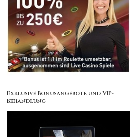
Exklusive Bonusangebote und VIP-
Behandlung