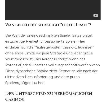
Was bedeutet wirklich “ohne Limit”?
Die Welt der uneingeschränkten Spieleinsätze bietet
einzigartige Freiheit für passionierte Spieler. Hier
entfalten sich die **aufregendsten Casino-Erlebnisse**
ohne enge Limits, wo jede Strategie und jeder große
Wurf möglich ist. Das Adrenalin steigt, wenn das
Potenzial jedes Einsatzes voll ausgeschöpft werden kann.
Diese dynamische Sphäre zieht Kenner an, die nach der
ultimativen Herausforderung und dem puren
Spielvergnügen suchen.
Der Unterschied zu herkömmlichen
Casinos