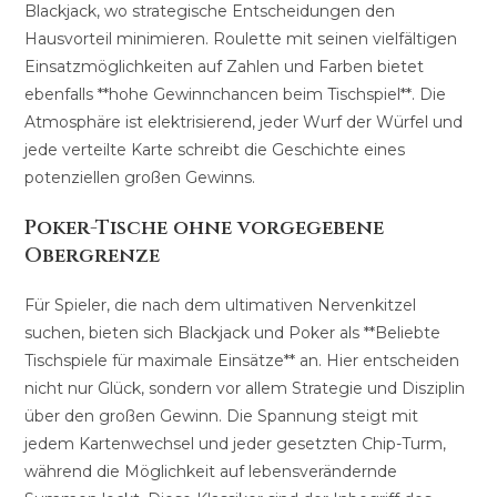
Blackjack, wo strategische Entscheidungen den
Hausvorteil minimieren. Roulette mit seinen vielfältigen
Einsatzmöglichkeiten auf Zahlen und Farben bietet
ebenfalls **hohe Gewinnchancen beim Tischspiel**. Die
Atmosphäre ist elektrisierend, jeder Wurf der Würfel und
jede verteilte Karte schreibt die Geschichte eines
potenziellen großen Gewinns.
Poker-Tische ohne vorgegebene
Obergrenze
Für Spieler, die nach dem ultimativen Nervenkitzel
suchen, bieten sich Blackjack und Poker als **Beliebte
Tischspiele für maximale Einsätze** an. Hier entscheiden
nicht nur Glück, sondern vor allem Strategie und Disziplin
über den großen Gewinn. Die Spannung steigt mit
jedem Kartenwechsel und jeder gesetzten Chip-Turm,
während die Möglichkeit auf lebensverändernde