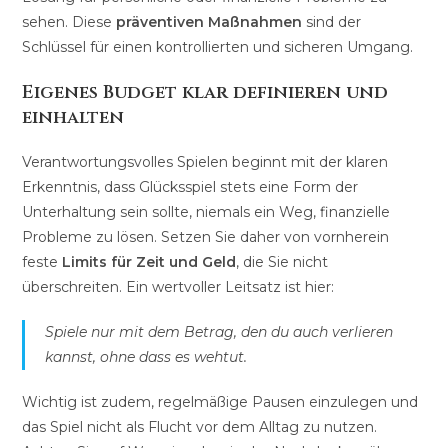
sehen. Diese
präventiven Maßnahmen
sind der
Schlüssel für einen kontrollierten und sicheren Umgang.
Eigenes Budget klar definieren und
einhalten
Verantwortungsvolles Spielen beginnt mit der klaren
Erkenntnis, dass Glücksspiel stets eine Form der
Unterhaltung sein sollte, niemals ein Weg, finanzielle
Probleme zu lösen. Setzen Sie daher von vornherein
feste
Limits für Zeit und Geld
, die Sie nicht
überschreiten. Ein wertvoller Leitsatz ist hier:
Spiele nur mit dem Betrag, den du auch verlieren
kannst, ohne dass es wehtut.
Wichtig ist zudem, regelmäßige Pausen einzulegen und
das Spiel nicht als Flucht vor dem Alltag zu nutzen.