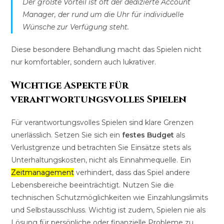
Der größte Vorteil ist oft der dedizierte Account
Manager, der rund um die Uhr für individuelle
Wünsche zur Verfügung steht.
Diese besondere Behandlung macht das Spielen nicht
nur komfortabler, sondern auch lukrativer.
Wichtige Aspekte für
verantwortungsvolles Spielen
Für verantwortungsvolles Spielen sind klare Grenzen
unerlässlich. Setzen Sie sich ein
festes Budget
als
Verlustgrenze und betrachten Sie Einsätze stets als
Unterhaltungskosten, nicht als Einnahmequelle. Ein
Zeitmanagement
verhindert, dass das Spiel andere
Lebensbereiche beeinträchtigt. Nutzen Sie die
technischen Schutzmöglichkeiten wie Einzahlungslimits
und Selbstausschluss. Wichtig ist zudem, Spielen nie als
Lösung für persönliche oder finanzielle Probleme zu