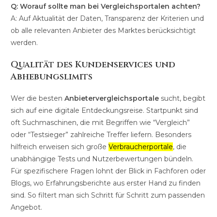
Q: Worauf sollte man bei Vergleichsportalen achten?
A: Auf Aktualität der Daten, Transparenz der Kriterien und
ob alle relevanten Anbieter des Marktes berücksichtigt
werden.
Qualität des Kundenservices und
Abhebungslimits
Wer die besten
Anbietervergleichsportale
sucht, begibt
sich auf eine digitale Entdeckungsreise. Startpunkt sind
oft Suchmaschinen, die mit Begriffen wie “Vergleich”
oder “Testsieger” zahlreiche Treffer liefern. Besonders
hilfreich erweisen sich große
Verbraucherportale
, die
unabhängige Tests und Nutzerbewertungen bündeln.
Für spezifischere Fragen lohnt der Blick in Fachforen oder
Blogs, wo Erfahrungsberichte aus erster Hand zu finden
sind. So filtert man sich Schritt für Schritt zum passenden
Angebot.