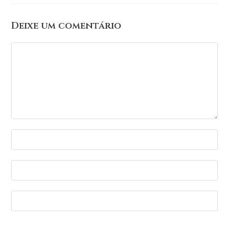
Deixe um comentário