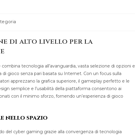
tegoria
e di alto livello per la
ne
combina tecnologia all’avanguardia, vasta selezione di opzioni e
 di gioco senza pari basata su Internet. Con un focus sulla
atori apprezzano la grafica superiore, il gameplay perfetto e le
 design semplice e l’usabilità della piattaforma consentono ai
onati con il minimo sforzo, fornendo un’esperienza di gioco
e nello spazio
do del cyber gaming grazie alla convergenza di tecnologia