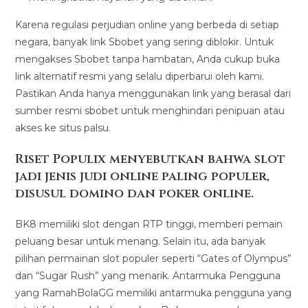
Karena regulasi perjudian online yang berbeda di setiap
negara, banyak link Sbobet yang sering diblokir. Untuk
mengakses Sbobet tanpa hambatan, Anda cukup buka
link alternatif resmi yang selalu diperbarui oleh kami.
Pastikan Anda hanya menggunakan link yang berasal dari
sumber resmi sbobet untuk menghindari penipuan atau
akses ke situs palsu.
Riset Populix menyebutkan bahwa slot
jadi jenis judi online paling populer,
disusul domino dan poker online.
BK8 memiliki slot dengan RTP tinggi, memberi pemain
peluang besar untuk menang. Selain itu, ada banyak
pilihan permainan slot populer seperti “Gates of Olympus”
dan “Sugar Rush” yang menarik. Antarmuka Pengguna
yang RamahBolaGG memiliki antarmuka pengguna yang