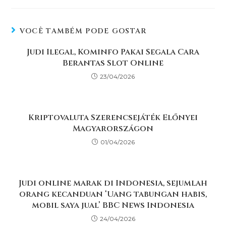
VOCÊ TAMBÉM PODE GOSTAR
Judi Ilegal, Kominfo Pakai Segala Cara
Berantas Slot Online
23/04/2026
Kriptovaluta Szerencsejáték Előnyei
Magyarországon
01/04/2026
Judi online marak di Indonesia, sejumlah
orang kecanduan ‘Uang tabungan habis,
mobil saya jual’ BBC News Indonesia
24/04/2026