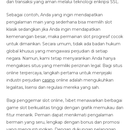
dan transaksi yang aman melalui teknologi enkripsi SSL.
Sebagai contoh, Anda yang ingin mendapatkan
pengalaman main yang sederhana bisa memilih slot
klasik sedangkan jika Anda ingin mendapatkan
kemenangan besar, maka permainan slot progresif cocok
untuk dimainkan. Secara umum, tidak ada badan hukum
global khusus yang mengawasi perjudian di setiap
negara. Namun, kami tetap menyarankan Anda hanya
mengakses situs yang memiliki perizinan legal. Bagi situs
online terpercaya, langkah pertama untuk menjejaki
industri perjudian
casino
online adalah mengukuhkan
legalitas, lisensi dan regulasi mereka yang sah.
Bagi penggemar slot online, 1xbet menawarkan berbagai
game slot berkualitas tinggi dengan grafik memukau dan
fitur menarik. Pemain dapat menikmati pengalaman
bermain yang seru, lengkap dengan bonus dan promosi
yang menguntungkan. Dengan dukungan pelanggan