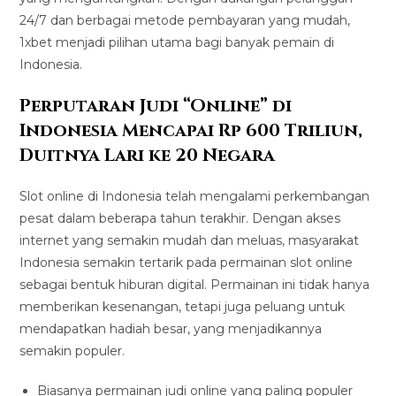
24/7 dan berbagai metode pembayaran yang mudah,
1xbet menjadi pilihan utama bagi banyak pemain di
Indonesia.
Perputaran Judi “Online” di
Indonesia Mencapai Rp 600 Triliun,
Duitnya Lari ke 20 Negara
Slot online di Indonesia telah mengalami perkembangan
pesat dalam beberapa tahun terakhir. Dengan akses
internet yang semakin mudah dan meluas, masyarakat
Indonesia semakin tertarik pada permainan slot online
sebagai bentuk hiburan digital. Permainan ini tidak hanya
memberikan kesenangan, tetapi juga peluang untuk
mendapatkan hadiah besar, yang menjadikannya
semakin populer.
Biasanya permainan judi online yang paling populer