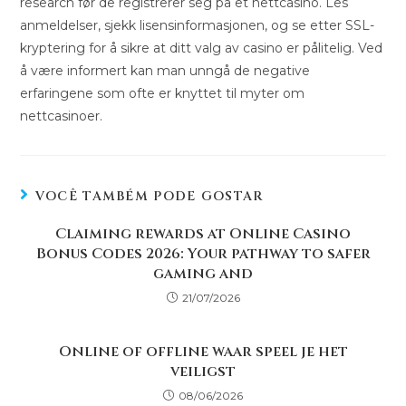
research før de registrerer seg på et nettcasino. Les
anmeldelser, sjekk lisensinformasjonen, og se etter SSL-
kryptering for å sikre at ditt valg av casino er pålitelig. Ved
å være informert kan man unngå de negative
erfaringene som ofte er knyttet til myter om
nettcasinoer.
VOCÊ TAMBÉM PODE GOSTAR
Claiming rewards at Online Casino
Bonus Codes 2026: Your pathway to safer
gaming and
21/07/2026
Online of offline waar speel je het
veiligst
08/06/2026