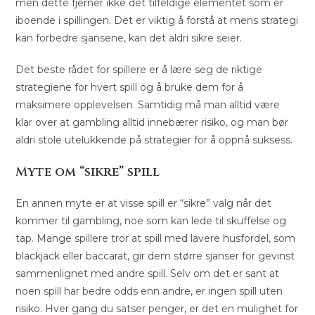
men dette fjerner ikke det tilfeldige elementet som er
iboende i spillingen. Det er viktig å forstå at mens strategi
kan forbedre sjansene, kan det aldri sikre seier.
Det beste rådet for spillere er å lære seg de riktige
strategiene for hvert spill og å bruke dem for å
maksimere opplevelsen. Samtidig må man alltid være
klar over at gambling alltid innebærer risiko, og man bør
aldri stole utelukkende på strategier for å oppnå suksess.
Myte om “sikre” spill
En annen myte er at visse spill er “sikre” valg når det
kommer til gambling, noe som kan lede til skuffelse og
tap. Mange spillere tror at spill med lavere husfordel, som
blackjack eller baccarat, gir dem større sjanser for gevinst
sammenlignet med andre spill. Selv om det er sant at
noen spill har bedre odds enn andre, er ingen spill uten
risiko. Hver gang du satser penger, er det en mulighet for