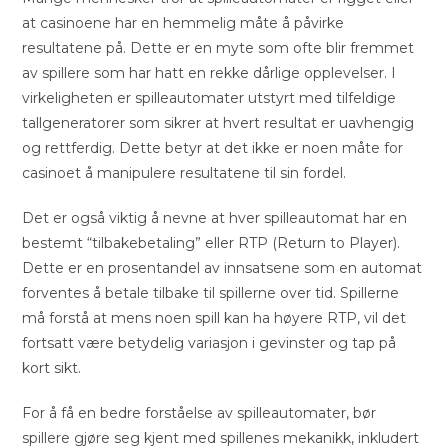
at casinoene har en hemmelig måte å påvirke
resultatene på. Dette er en myte som ofte blir fremmet
av spillere som har hatt en rekke dårlige opplevelser. I
virkeligheten er spilleautomater utstyrt med tilfeldige
tallgeneratorer som sikrer at hvert resultat er uavhengig
og rettferdig. Dette betyr at det ikke er noen måte for
casinoet å manipulere resultatene til sin fordel.
Det er også viktig å nevne at hver spilleautomat har en
bestemt “tilbakebetaling” eller RTP (Return to Player).
Dette er en prosentandel av innsatsene som en automat
forventes å betale tilbake til spillerne over tid. Spillerne
må forstå at mens noen spill kan ha høyere RTP, vil det
fortsatt være betydelig variasjon i gevinster og tap på
kort sikt.
For å få en bedre forståelse av spilleautomater, bør
spillere gjøre seg kjent med spillenes mekanikk, inkludert