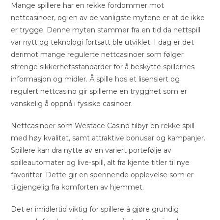
Mange spillere har en rekke fordommer mot
nettcasinoer, og en av de vanligste mytene er at de ikke
er trygge. Denne myten stammer fra en tid da nettspill
var nytt og teknologi fortsatt ble utviklet. I dag er det
derimot mange regulerte nettcasinoer som følger
strenge sikkerhetsstandarder for å beskytte spillernes
informasjon og midler. Å spille hos et lisensiert og
regulert nettcasino gir spillerne en trygghet som er
vanskelig å oppnå i fysiske casinoer.
Nettcasinoer som Westace Casino tilbyr en rekke spill
med høy kvalitet, samt attraktive bonuser og kampanjer.
Spillere kan dra nytte av en variert portefølje av
spilleautomater og live-spill, alt fra kjente titler til nye
favoritter. Dette gir en spennende opplevelse som er
tilgjengelig fra komforten av hjemmet.
Det er imidlertid viktig for spillere å gjøre grundig