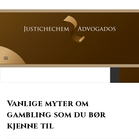
Vanlige myter om
gambling som du bør
kjenne til