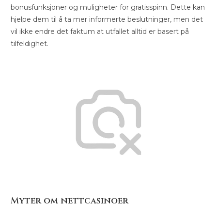
bonusfunksjoner og muligheter for gratisspinn. Dette kan
hjelpe dem til å ta mer informerte beslutninger, men det
vil ikke endre det faktum at utfallet alltid er basert på
tilfeldighet.
Myter om nettcasinoer