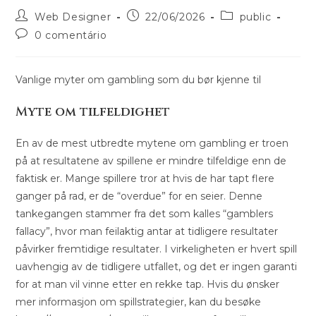
Web Designer
22/06/2026
public
0 comentário
Vanlige myter om gambling som du bør kjenne til
Myte om tilfeldighet
En av de mest utbredte mytene om gambling er troen
på at resultatene av spillene er mindre tilfeldige enn de
faktisk er. Mange spillere tror at hvis de har tapt flere
ganger på rad, er de “overdue” for en seier. Denne
tankegangen stammer fra det som kalles “gamblers
fallacy”, hvor man feilaktig antar at tidligere resultater
påvirker fremtidige resultater. I virkeligheten er hvert spill
uavhengig av de tidligere utfallet, og det er ingen garanti
for at man vil vinne etter en rekke tap. Hvis du ønsker
mer informasjon om spillstrategier, kan du besøke