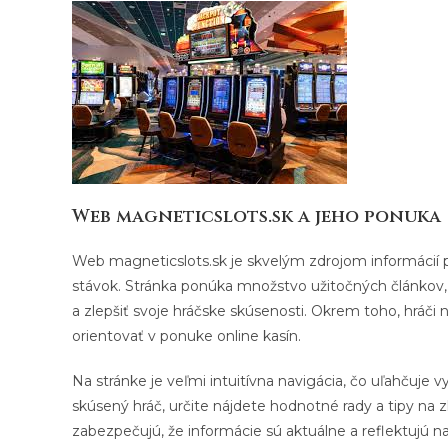
Web magneticslots.sk a jeho ponuka
Web magneticslots.sk je skvelým zdrojom informácií p
stávok. Stránka ponúka množstvo užitočných článkov, 
a zlepšiť svoje hráčske skúsenosti. Okrem toho, hráči 
orientovať v ponuke online kasín.
Na stránke je veľmi intuitívna navigácia, čo uľahčuje 
skúsený hráč, určite nájdete hodnotné rady a tipy na z
zabezpečujú, že informácie sú aktuálne a reflektujú na