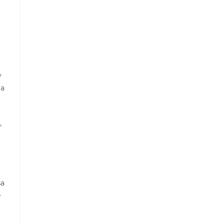
y
 a
,
sa
e