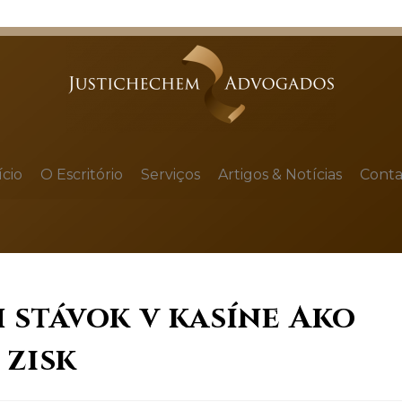
ício
O Escritório
Serviços
Artigos & Notícias
Conta
 stávok v kasíne Ako
 zisk