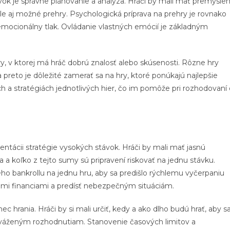
ok je správne plánovanie a analýza. Hráči by mali mať premysle
ale aj možné prehry. Psychologická príprava na prehry je rovnako
emocionálny tlak. Ovládanie vlastných emócií je základným
, v ktorej má hráč dobrú znalosť alebo skúsenosti. Rôzne hry
preto je dôležité zamerať sa na hry, ktoré ponúkajú najlepšie
ch a stratégiách jednotlivých hier, čo im pomôže pri rozhodovaní
tácii stratégie vysokých stávok. Hráči by mali mať jasnú
 a koľko z tejto sumy sú pripravení riskovať na jednu stávku.
ho bankrollu na jednu hru, aby sa predišlo rýchlemu vyčerpaniu
jimi financiami a predísť nebezpečným situáciám.
ec hrania. Hráči by si mali určiť, kedy a ako dlho budú hrať, aby s
uváženým rozhodnutiam. Stanovenie časových limitov a