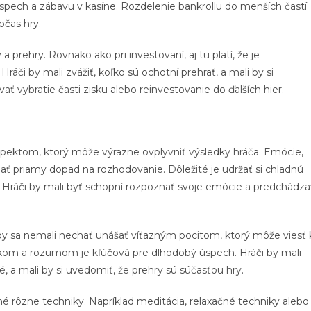
úspech a zábavu v kasíne. Rozdelenie bankrollu do menších častí
očas hry.
 prehry. Rovnako ako pri investovaní, aj tu platí, že je
či by mali zvážiť, koľko sú ochotní prehrať, a mali by si
ť vybratie časti zisku alebo reinvestovanie do ďalších hier.
spektom, ktorý môže výrazne ovplyvniť výsledky hráča. Emócie,
ať priamy dopad na rozhodovanie. Dôležité je udržať si chladnú
ení. Hráči by mali byť schopní rozpoznať svoje emócie a predchádza
 by sa nemali nechať unášať víťazným pocitom, ktorý môže viesť 
ikom a rozumom je kľúčová pre dlhodobý úspech. Hráči by mali
é, a mali by si uvedomiť, že prehry sú súčasťou hry.
é rôzne techniky. Napríklad meditácia, relaxačné techniky alebo