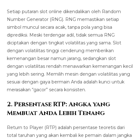
Setiap putaran slot online dikendalikan oleh Random
Number Generator (RNG). RNG memastikan setiap
simbol muncul secara acak, tanpa pola yang bisa
diprediksi. Meski terdengar adil, tidak semua RNG
diciptakan dengan tingkat volatilitas yang sama. Slot
dengan volatilitas tinggi cenderung memberikan
kemenangan besar namun jarang, sedangkan slot
dengan volatilitas rendah menawarkan kemenangan kecil
yang lebih sering. Memilih mesin dengan volatilitas yang
sesuai dengan gaya bermain Anda adalah kunci untuk
merasakan “gacor” secara konsisten.
2. Persentase RTP: Angka yang
Membuat Anda Lebih Tenang
Return to Player (RTP) adalah persentase teoretis dari
total taruhan yang akan kembali ke pemain dalam jangka