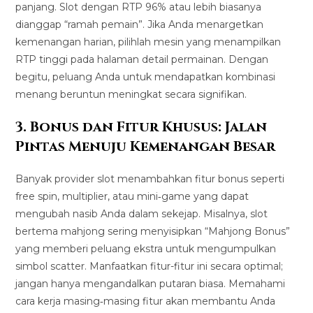
panjang. Slot dengan RTP 96% atau lebih biasanya
dianggap “ramah pemain”. Jika Anda menargetkan
kemenangan harian, pilihlah mesin yang menampilkan
RTP tinggi pada halaman detail permainan. Dengan
begitu, peluang Anda untuk mendapatkan kombinasi
menang beruntun meningkat secara signifikan.
3. Bonus dan Fitur Khusus: Jalan
Pintas Menuju Kemenangan Besar
Banyak provider slot menambahkan fitur bonus seperti
free spin, multiplier, atau mini‑game yang dapat
mengubah nasib Anda dalam sekejap. Misalnya, slot
bertema mahjong sering menyisipkan “Mahjong Bonus”
yang memberi peluang ekstra untuk mengumpulkan
simbol scatter. Manfaatkan fitur-fitur ini secara optimal;
jangan hanya mengandalkan putaran biasa. Memahami
cara kerja masing‑masing fitur akan membantu Anda