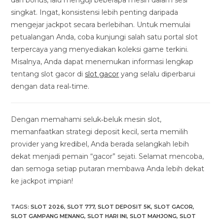
dan bonus, lalu menguji beberapa mesin dalam sesi
singkat. Ingat, konsistensi lebih penting daripada
mengejar jackpot secara berlebihan. Untuk memulai
petualangan Anda, coba kunjungi salah satu portal slot
terpercaya yang menyediakan koleksi game terkini.
Misalnya, Anda dapat menemukan informasi lengkap
tentang slot gacor di
slot gacor
yang selalu diperbarui
dengan data real‑time.
Dengan memahami seluk‑beluk mesin slot,
memanfaatkan strategi deposit kecil, serta memilih
provider yang kredibel, Anda berada selangkah lebih
dekat menjadi pemain “gacor” sejati. Selamat mencoba,
dan semoga setiap putaran membawa Anda lebih dekat
ke jackpot impian!
TAGS
:
SLOT 2026
,
SLOT 777
,
SLOT DEPOSIT 5K
,
SLOT GACOR
,
SLOT GAMPANG MENANG
,
SLOT HARI INI
,
SLOT MAHJONG
,
SLOT