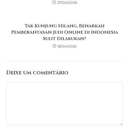
27/04/2026
Tak Kunjung Hilang, Benarkah
Pemberantasan Judi Online di Indonesia
Sulit Dilakukan?
15/04/2026
Deixe um comentário