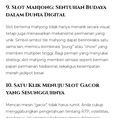
9. Slot Mahjong: Sentuhan Budaya
dalam Dunia Digital
Slot bertema mahjong tidak hanya menarik secara visual,
tetapi juga menawarkan mekanisme permainan yang
unik. Simbol-simbol tile mahjong dapat berinteraksi satu
sama lain, memicu kombinasi “pung” atau “chow” yang
memberi multiplier tinggi. Bagi pemain yang menyukai
strategi, slot mahjong memberi sensasi seperti bermain
papan permainan tradisional, sekaligus kesempatan
meraih jackpot besar.
10. Satu Klik Menuju Slot Gacor
yang Sesungguhnya
Mencari mesin “gacor” tidak harus rumit. Anda cukup
menggabungkan pengetahuan tentang RTP, volatilitas,