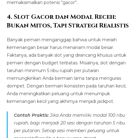
memaksimalkan potensi “gacor”.
4. Slot Gacor dan Modal Receh:
Bukan Mitos, Tapi Strategi Realistis
Banyak pemain menganggap bahwa untuk meraih
kemenangan besar harus menanam modal besar.
Faktanya, ada banyak slot yang dirancang khusus untuk
pemain dengan budget terbatas. Misalnya, slot dengan
taruhan minimum 5 ribu rupiah per putaran
memungkinkan Anda bermain lama tanpa menguras
dompet. Dengan bermain konsisten pada taruhan kecil,
Anda meningkatkan peluang untuk menumpuk
kemenangan kecil yang akhirnya menjadi jackpot.
Contoh Praktis:
Jika Anda memiliki modal 100 ribu
rupiah, bagi menjadi 20 sesi dengan taruhan 5 ribu
per putaran. Setiap sesi memberi peluang untuk