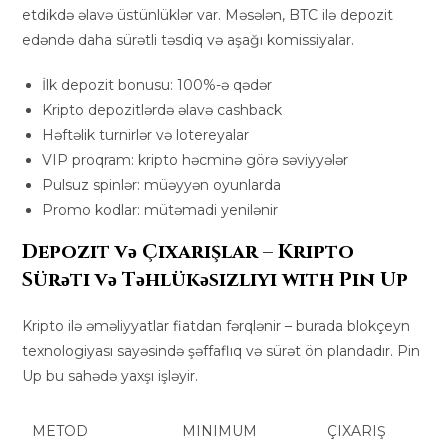
etdikdə əlavə üstünlüklər var. Məsələn, BTC ilə depozit
edəndə daha sürətli təsdiq və aşağı komissiyalar.
İlk depozit bonusu: 100%-ə qədər
Kripto depozitlərdə əlavə cashback
Həftəlik turnirlər və lotereyalar
VIP proqram: kripto həcminə görə səviyyələr
Pulsuz spinlər: müəyyən oyunlarda
Promo kodlar: mütəmadi yenilənir
Depozit və Çıxarışlar – Kripto
Sürəti və Təhlükəsizliyi with Pin Up
Kripto ilə əməliyyatlar fiatdan fərqlənir – burada blokçeyn
texnologiyası sayəsində şəffaflıq və sürət ön plandadır. Pin
Up bu sahədə yaxşı işləyir.
METOD
MINIMUM
ÇIXARIŞ