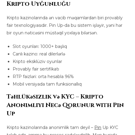
Kripto Uyğunluğu
Kripto kazinolarında ən vacib məqamlardan biri provably
fair texnologiyasıdır. Pin Up-da bu sistem işləyir, yəni hər
bir oyun nəticəsini müstəqil yoxlaya bilərsən.
Slot oyunları: 1000+ başlıq
Canlı kazino: real dilerlərlə
Kripto eksklüziv oyunlar
Provably fair sertifikatı
RTP faizləri: orta hesabla 96%
Mobil versiyada tam funksionallıq
Təhlükəsizlik və KYC – Kripto
Anonimliyi Necə Qorunur with Pin
Up
Kripto kazinolarında anonimlik tam deyil –
Pin
Up KYC