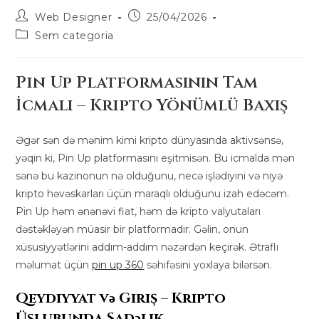
Web Designer
25/04/2026
Sem categoria
Pin Up Platformasının Tam
İcmalı – Kripto Yönümlü Baxış
Əgər sən də mənim kimi kripto dünyasında aktivsənsə,
yəqin ki, Pin Up platformasını eşitmisən. Bu icmalda mən
sənə bu kazinonun nə olduğunu, necə işlədiyini və niyə
kripto həvəskarları üçün maraqlı olduğunu izah edəcəm.
Pin Up həm ənənəvi fiat, həm də kripto valyutaları
dəstəkləyən müasir bir platformadır. Gəlin, onun
xüsusiyyətlərini addım-addım nəzərdən keçirək. Ətraflı
məlumat üçün
pin up 360
səhifəsini yoxlaya bilərsən.
Qeydiyyat və Giriş – Kripto
Üslubunda Sadəlik