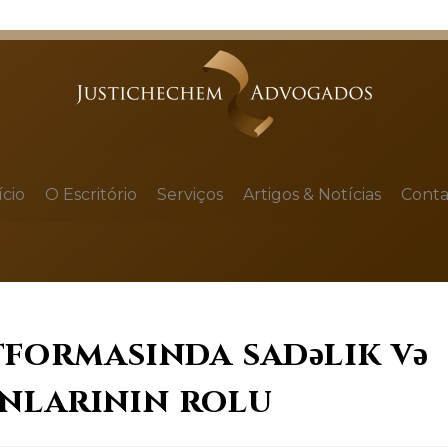
ício
O Escritório
Serviços
Artigos & Notícias
Conta
tformasında sadəlik və
anlarının rolu