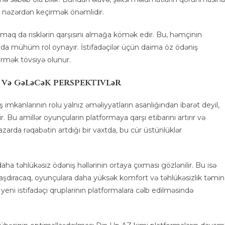
ni nəzərdən keçirmək önəmlidir.
lamaq da risklərin qarşısını almağa kömək edir. Bu, həmçinin
ında mühüm rol oynayır. İstifadəçilər üçün daima öz ödəniş
tirmək tövsiyə olunur.
və gələcək perspektivlər
imkanlarının rolu yalnız əməliyyatların asanlığından ibarət deyil,
r. Bu amillər oyunçuların platformaya qarşı etibarını artırır və
arda rəqabətin artdığı bir vaxtda, bu cür üstünlüklər
aha təhlükəsiz ödəniş həllərinin ortaya çıxması gözlənilir. Bu isə
laşdıracaq, oyunçulara daha yüksək komfort və təhlükəsizlik təmin
n yeni istifadəçi qruplarının platformalara cəlb edilməsində