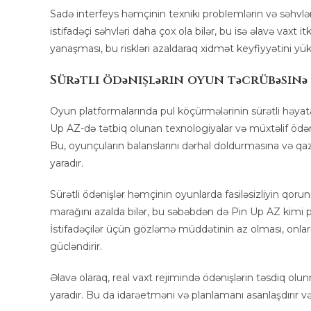
Sadə interfeys həmçinin texniki problemlərin və səhvlə
istifadəçi səhvləri daha çox ola bilər, bu isə əlavə vaxt 
yanaşması, bu riskləri azaldaraq xidmət keyfiyyətini y
Sürətli ödənişlərin oyun təcrübəsinə 
Oyun platformalarında pul köçürmələrinin sürətli həyat
Up AZ-də tətbiq olunan texnologiyalar və müxtəlif ödəniş
Bu, oyunçuların balanslarını dərhal doldurmasına və qa
yaradır.
Sürətli ödənişlər həmçinin oyunlarda fasiləsizliyin 
marağını azalda bilər, bu səbəbdən də Pin Up AZ kimi p
İstifadəçilər üçün gözləmə müddətinin az olması, onları
gücləndirir.
Əlavə olaraq, real vaxt rejimində ödənişlərin təsdiq olun
yaradır. Bu da idarəetməni və planlamanı asanlaşdırır və