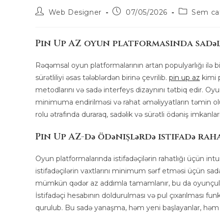
Web Designer
07/05/2026
Sem ca
Pin Up AZ oyun platformasında sadəl
Rəqəmsal oyun platformalarının artan populyarlığı ilə bir
sürətliliyi əsas tələblərdən birinə çevrilib.
pin up az
kimi 
metodlarını və sadə interfeys dizaynını tətbiq edir. Oy
minimuma endirilməsi və rahat əməliyyatların təmin o
rolu ətrafında duraraq, sadəlik və sürətli ödəniş imkanla
Pin Up AZ-də ödənişlərdə istifadə raha
Oyun platformalarında istifadəçilərin rahatlığı üçün in
istifadəçilərin vaxtlarını minimum sərf etməsi üçün sadə 
mümkün qədər az addımla tamamlanır, bu da oyunçuların
İstifadəçi hesabının doldurulması və pul çıxarılması funk
qurulub. Bu sadə yanaşma, həm yeni başlayanlar, həm də