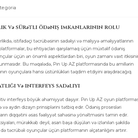
tegoria
ik və sürətli ödəniş imkanlarının rolu
likdə, istifadəçi təcrübəsinin sadəliyi və maliyyə əməliyyatlarının
platformalar, bu ehtiyacları qarşılamaq üçün müxtəlif ödəniş
unçular üçün ən önəmli aspektlərdən biri, oyun zamanı vaxt itkisini
lunmasıdır. Bu məqalədə, Pin Up AZ platformasında bu amillərin
rının oyunçulara hansı üstünlükləri təqdim etdiyini araşdıracağıq.
tlığı və interfeys sadəliyi
tuitiv interfeys böyük əhəmiyyət daşıyır. Pin Up AZ oyun platformas
və aydın dizayn prinsiplərini tətbiq edir. Ödəniş prosesləri
 diqqətini əsas fəaliyyət sahəsinə yönəltməsini təmin edir.
siyaları, mürəkkəb deyil, asan başa düşülən və izlənilən şəkildə
 təcrübəli oyunçular üçün platformanın əlçatanlığını artırır.