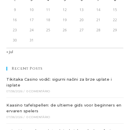
9
10
11
12
13
14
15
16
17
18
19
20
21
22
23
24
25
26
27
28
29
30
31
« jul
Recent Posts
Tikitaka Casino vodič: sigurni načini za brze uplate i
isplate
07/08/2026
/
0 COMENTÁRIO
Kaasino tafelspellen: de ultieme gids voor beginners en
ervaren spelers
07/08/2026
/
0 COMENTÁRIO