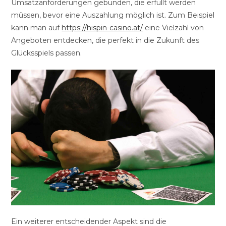
Umsatzanforderungen gebunden, die erfüllt werden
müssen, bevor eine Auszahlung möglich ist. Zum Beispiel
kann man auf
https://hispin-casino.at/
eine Vielzahl von
Angeboten entdecken, die perfekt in die Zukunft des
Glücksspiels passen.
Ein weiterer entscheidender Aspekt sind die