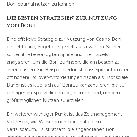
Boni optimal nutzen zu können.
Die besten Strategien zur Nutzung
von Boni
Eine effektive Strategie zur Nutzung von Casino-Boni
besteht darin, Angebote gezielt auszuwählen. Spieler
sollten ihre bevorzugten Spiele und ihren Spielstil
analysieren, um die Boni zu finden, die am besten zu
ihnen passen. Ein Beispiel hierfür ist, dass Spielautomaten
oft höhere Rollover-Anforderungen haben als Tischspiele.
Daher ist es klug, sich auf Boni zu konzentrieren, die auf
die eigenen Spielvorlieben abgestimmt sind, um den
größtmöglichen Nutzen zu erzielen.
Ein weiterer wichtiger Punkt ist das Zeitmanagement.
Viele Boni, wie Willkommensboni, haben ein
Verfallsdatum. Es ist ratsam, die angebotenen Boni
innerhalb des vorgegebenen Zeitrahmens zu nutzen, um