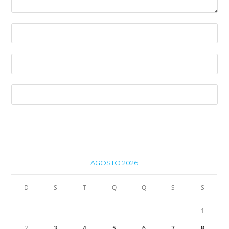
AGOSTO 2026
D
S
T
Q
Q
S
S
1
2
3
4
5
6
7
8