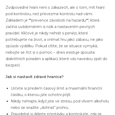
Zodpovědné hraní není o zákazech, ale o tom, mít hraní
pod kontrolou, než převezme kontrolu nad vámi.
Základem je **prevence závislosti na hazardu**, která
začíná uvědoměním si rizik a nastavením pevných
pravidel. Klíčové je nikdy nehrát s penězi, které
potřebujete na život, a vnímat hru jako zábavu, ne jako
způsob výdělku. Pokud cítíte, že se situace vymyká,
nebojte se říct si o pomoc – dnes existuje spousta
diskrétních poraden a aplikací, které vás navedou zpět do
bezpečí.
Jak si nastavit zdravé hranice?
Určete si předem časový limit a maximální finanční
částku, o kterou jste ochotni přijít.
Nikdy nehrajte, když jste ve stresu, pod vlivem alkoholu
nebo se snažíte „dohnat“ prohru.
Pravidelně si dělejte přestávky a kontrolujte, zda se