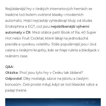
Nejžádanější hry v českých internetových hernách se
tradičně točí kolem ověřené klasiky i moderních
automatů. Hráči nejčastěji vyhledávají tituly od studia
Endorphina a EGT, což jsou
nejoblíbenější výherní
automaty v ČR
. Mezi stálice patří Book of Ra, 40 Super
Hot nebo Fruit Cocktail, které lákají na jednoduchá
pravidla a vysokou volatilitu. Stále populárnější jsou i živá
casina s českými krupéry, kde se hraje ruleta a blackjack v
reálném čase.
Q&A:
Otázka:
Proč jsou tyto hry v Česku tak žádané?
Odpověď:
Díky nostalgii, sázce na jistotu a častým
bonusům. Češi prostě milují, když se točí klasické válce a
padají třešně.