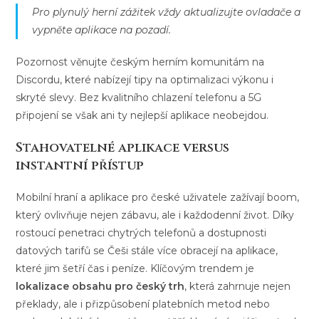
Pro plynulý herní zážitek vždy aktualizujte ovladače a
vypněte aplikace na pozadí.
Pozornost věnujte českým herním komunitám na
Discordu, které nabízejí tipy na optimalizaci výkonu i
skryté slevy. Bez kvalitního chlazení telefonu a 5G
připojení se však ani ty nejlepší aplikace neobejdou.
Stahovatelné aplikace versus
instantní přístup
Mobilní hraní a aplikace pro české uživatele zažívají boom,
který ovlivňuje nejen zábavu, ale i každodenní život. Díky
rostoucí penetraci chytrých telefonů a dostupnosti
datových tarifů se Češi stále více obracejí na aplikace,
které jim šetří čas i peníze. Klíčovým trendem je
lokalizace obsahu pro český trh
, která zahrnuje nejen
překlady, ale i přizpůsobení platebních metod nebo