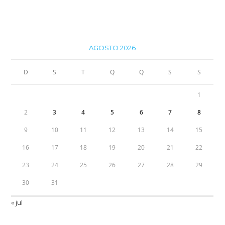
AGOSTO 2026
D
S
T
Q
Q
S
S
1
2
3
4
5
6
7
8
9
10
11
12
13
14
15
16
17
18
19
20
21
22
23
24
25
26
27
28
29
30
31
« jul