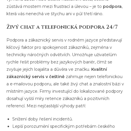
zůstává mostem mezi frustrací a úlevou – je to
podpora
,
která vás nenechá ve štychu ani v půl třetí ráno.
Živý chat a telefonická podpora 24/7
Podpora a zákaznický servis v rodném jazyce představují
klíčový faktor pro spokojenost zákazníků, zejména v
technicky náročných odvětvích. Umožňuje uživatelům
rychle řešit problémy bez jazykových bariér, čímž se
zvyšuje jejich loajalita a důvěra ve značku.
Kvalitní
zákaznický servis v češtině
zahrnuje nejen telefonickou
a e-mailovou podporu, ale také živý chat a znalostní bázi v
místním jazyce. Firmy investující do lokalizované podpory
dosahují vyšší míry retence zákazníků a pozitivních
referencí. Mezi nejčastější výhody patří:
Snížení doby řešení incidentů.
Lepší porozumění specifickým potřebám českého