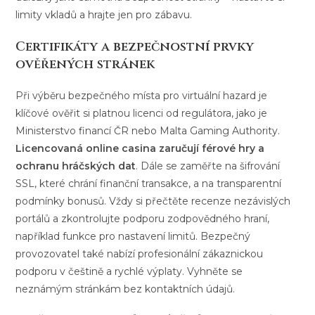
limity vkladů a hrajte jen pro zábavu.
Certifikáty a bezpečnostní prvky
ověřených stránek
Při výběru bezpečného místa pro virtuální hazard je
klíčové ověřit si platnou licenci od regulátora, jako je
Ministerstvo financí ČR nebo Malta Gaming Authority.
Licencovaná online casina zaručují férové hry a
ochranu hráčských dat
. Dále se zaměřte na šifrování
SSL, které chrání finanční transakce, a na transparentní
podmínky bonusů. Vždy si přečtěte recenze nezávislých
portálů a zkontrolujte podporu zodpovědného hraní,
například funkce pro nastavení limitů. Bezpečný
provozovatel také nabízí profesionální zákaznickou
podporu v češtině a rychlé výplaty. Vyhněte se
neznámým stránkám bez kontaktních údajů.