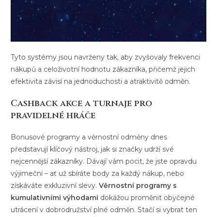
Tyto systémy jsou navrženy tak, aby zvyšovaly frekvenci
nákupů a celoživotní hodnotu zákazníka, přičemž jejich
efektivita závisí na jednoduchosti a atraktivitě odměn.
Cashback akce a turnaje pro
pravidelné hráče
Bonusové programy a věrnostní odměny dnes
představují klíčový nástroj, jak si značky udrží své
nejcennější zákazníky. Dávají vám pocit, že jste opravdu
výjimeční – ať už sbíráte body za každý nákup, nebo
získáváte exkluzivní slevy.
Věrnostní programy s
kumulativními výhodami
dokážou proměnit obyčejné
utrácení v dobrodružství plné odměn. Stačí si vybrat ten