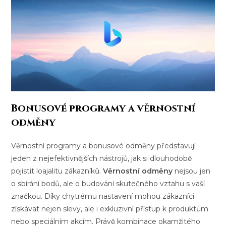
Bonusové programy a věrnostní
odměny
Věrnostní programy a bonusové odměny představují
jeden z nejefektivnějších nástrojů, jak si dlouhodobě
pojistit loajalitu zákazníků.
Věrnostní odměny
nejsou jen
o sbírání bodů, ale o budování skutečného vztahu s vaší
značkou. Díky chytrému nastavení mohou zákazníci
získávat nejen slevy, ale i exkluzivní přístup k produktům
nebo speciálním akcím. Právě kombinace okamžitého