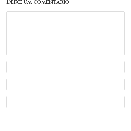
Deixe um comentário