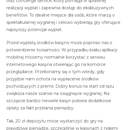
oraz concierge service, który pomaga w sprawnej
realizacji wypłat i zapewnia dostęp do ekskluzywnych
benefitów. To idealne miejsce dla osób, które marzą o
spektakularnej wygranej i celowo wybierają gry oferujące
najwyższy potencjał wypłat.
Przed wypłatą środków kasyno może poprosić nas o
potwierdzenie tożsamości. W przypadku braku aplikacji
mobilnej możemy normalnie korzystać z serwisu
internetowego kasyna otwierając go na komórce
przeglądarce. Przekonamy się o tym wtedy, gdy
przyjdzie nam ochota na wypłacenie środków
pochodzących z premii. Dobry bonus na start od razu
zwiększa nasze szanse na osiągnięcie wygranej. Na
szczęście bardzo niewiele kasyn pobiera dodatkowe
opłaty za fakt przelania pieniędzy.
Tak, 20 zł depozytu może wystarczyć do gry na
prawdziwe pieniądze, szczególnie w kasynach z niskimi