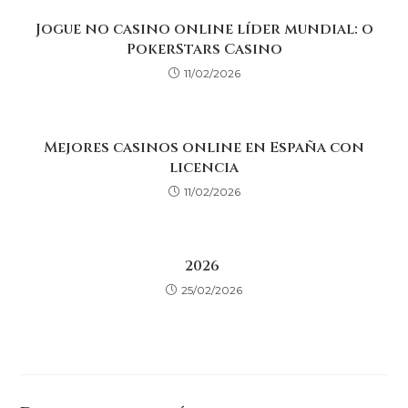
Jogue no casino online líder mundial: o
PokerStars Casino
11/02/2026
Mejores casinos online en España con
licencia
11/02/2026
2026 ️
25/02/2026