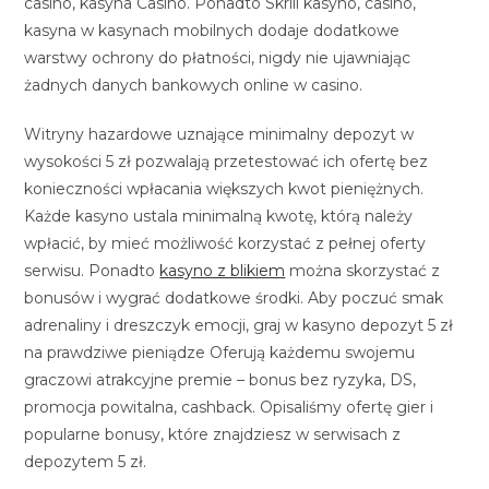
casino, kasyna Casino. Ponadto Skrill kasyno, casino,
kasyna w kasynach mobilnych dodaje dodatkowe
warstwy ochrony do płatności, nigdy nie ujawniając
żadnych danych bankowych online w casino.
Witryny hazardowe uznające minimalny depozyt w
wysokości 5 zł pozwalają przetestować ich ofertę bez
konieczności wpłacania większych kwot pieniężnych.
Każde kasyno ustala minimalną kwotę, którą należy
wpłacić, by mieć możliwość korzystać z pełnej oferty
serwisu. Ponadto
kasyno z blikiem
można skorzystać z
bonusów i wygrać dodatkowe środki. Aby poczuć smak
adrenaliny i dreszczyk emocji, graj w kasyno depozyt 5 zł
na prawdziwe pieniądze Oferują każdemu swojemu
graczowi atrakcyjne premie – bonus bez ryzyka, DS,
promocja powitalna, cashback. Opisaliśmy ofertę gier i
popularne bonusy, które znajdziesz w serwisach z
depozytem 5 zł.