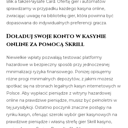
Blik a takżePaysafe Card. Ofertę gier i automatów
sprawdzamy w przypadku każdego kasyna online,
zwracając uwagę na bibliotekę gier, która powinna być
dopasowana do indywidualnych preferencji gracza.
Doładuj swoje konto w kasynie
online za pomocą Skrill
Niewielkie wpłaty pozwalają testować platformy
hazardowe w bezpieczny sposób przy jednoczesnej
minimalizacji ryzyka finansowego. Poniżej opisujemy
różne progi minimalnych depozytów, z jakimi możesz
spotkać się na stronach legalnych kasyn internetowych w
Polsce. Aby wypłacić pieniądze z witryny hazardowej
online na prawdziwe pieniądze, musisz być pełnoletni w
tej jurysdykcji. Ostatnio poczynili znaczne postępy na
rynku kasyn, oferując szeroki wybór gier kasynowych na
prawdziwe pieniądze i własną strefę gier Skrill kasyno,