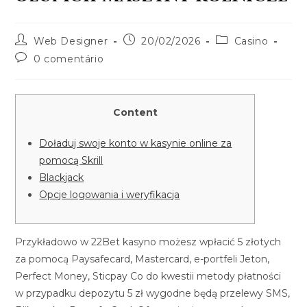
Web Designer
20/02/2026
Casino
0 comentário
Content
Doładuj swoje konto w kasynie online za
pomocą Skrill
Blackjack
Opcje logowania i weryfikacja
Przykładowo w 22Bet kasyno możesz wpłacić 5 złotych
za pomocą Paysafecard, Mastercard, e-portfeli Jeton,
Perfect Money, Sticpay Co do kwestii metody płatności
w przypadku depozytu 5 zł wygodne będą przelewy SMS,