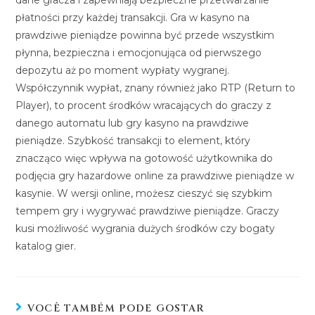
dane gracza i zapewniają bezpieczne przetwarzanie
płatności przy każdej transakcji. Gra w kasyno na
prawdziwe pieniądze powinna być przede wszystkim
płynna, bezpieczna i emocjonująca od pierwszego
depozytu aż po moment wypłaty wygranej.
Współczynnik wypłat, znany również jako RTP (Return to
Player), to procent środków wracających do graczy z
danego automatu lub gry kasyno na prawdziwe
pieniądze. Szybkość transakcji to element, który
znacząco więc wpływa na gotowość użytkownika do
podjęcia gry hazardowe online za prawdziwe pieniądze w
kasynie. W wersji online, możesz cieszyć się szybkim
tempem gry i wygrywać prawdziwe pieniądze. Graczy
kusi możliwość wygrania dużych środków czy bogaty
katalog gier.
VOCÊ TAMBÉM PODE GOSTAR