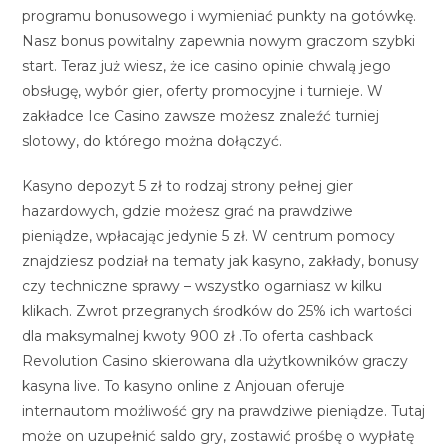
programu bonusowego i wymieniać punkty na gotówkę.
Nasz bonus powitalny zapewnia nowym graczom szybki
start. Teraz już wiesz, że ice casino opinie chwalą jego
obsługę, wybór gier, oferty promocyjne i turnieje. W
zakładce Ice Casino zawsze możesz znaleźć turniej
slotowy, do którego można dołączyć.
Kasyno depozyt 5 zł to rodzaj strony pełnej gier
hazardowych, gdzie możesz grać na prawdziwe
pieniądze, wpłacając jedynie 5 zł. W centrum pomocy
znajdziesz podział na tematy jak kasyno, zakłady, bonusy
czy techniczne sprawy – wszystko ogarniasz w kilku
klikach. Zwrot przegranych środków do 25% ich wartości
dla maksymalnej kwoty 900 zł .To oferta cashback
Revolution Casino skierowana dla użytkowników graczy
kasyna live. To kasyno online z Anjouan oferuje
internautom możliwość gry na prawdziwe pieniądze. Tutaj
może on uzupełnić saldo gry, zostawić prośbę o wypłatę