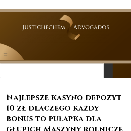
Najlepsze kasyno depozyt
10 zł dlaczego każdy
bonus to pułapka dla
głupich Maszyny rolnicze