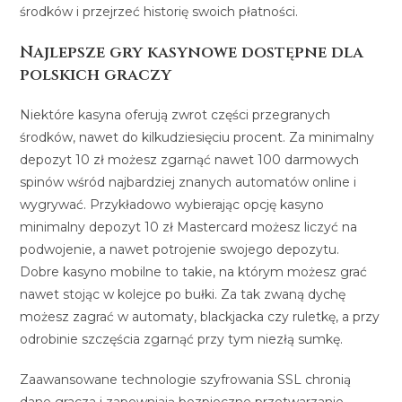
środków i przejrzeć historię swoich płatności.
Najlepsze gry kasynowe dostępne dla
polskich graczy
Niektóre kasyna oferują zwrot części przegranych
środków, nawet do kilkudziesięciu procent. Za minimalny
depozyt 10 zł możesz zgarnąć nawet 100 darmowych
spinów wśród najbardziej znanych automatów online i
wygrywać. Przykładowo wybierając opcję kasyno
minimalny depozyt 10 zł Mastercard możesz liczyć na
podwojenie, a nawet potrojenie swojego depozytu.
Dobre kasyno mobilne to takie, na którym możesz grać
nawet stojąc w kolejce po bułki. Za tak zwaną dychę
możesz zagrać w automaty, blackjacka czy ruletkę, a przy
odrobinie szczęścia zgarnąć przy tym niezłą sumkę.
Zaawansowane technologie szyfrowania SSL chronią