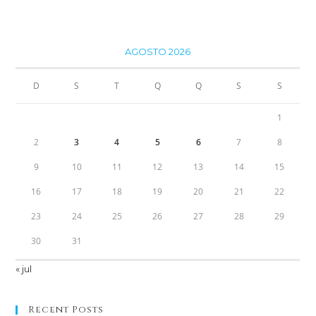
AGOSTO 2026
D
S
T
Q
Q
S
S
1
2
3
4
5
6
7
8
9
10
11
12
13
14
15
16
17
18
19
20
21
22
23
24
25
26
27
28
29
30
31
« jul
Recent Posts