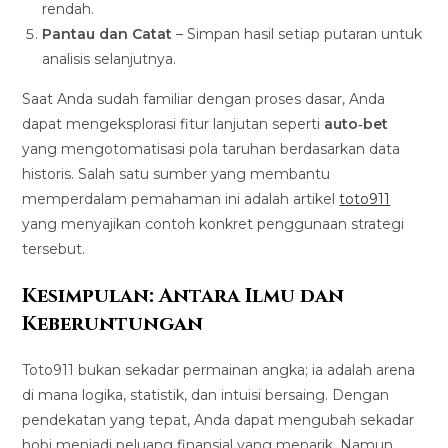
rendah.
Pantau dan Catat
– Simpan hasil setiap putaran untuk
analisis selanjutnya.
Saat Anda sudah familiar dengan proses dasar, Anda
dapat mengeksplorasi fitur lanjutan seperti
auto‑bet
yang mengotomatisasi pola taruhan berdasarkan data
historis. Salah satu sumber yang membantu
memperdalam pemahaman ini adalah artikel
toto911
yang menyajikan contoh konkret penggunaan strategi
tersebut.
Kesimpulan: Antara Ilmu dan
Keberuntungan
Toto911 bukan sekadar permainan angka; ia adalah arena
di mana logika, statistik, dan intuisi bersaing. Dengan
pendekatan yang tepat, Anda dapat mengubah sekadar
hobi menjadi peluang finansial yang menarik. Namun,