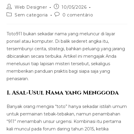
Web Designer
10/05/2026
Sem categoria
0 comentário
Toto911 bukan sekadar nama yang meluncur di layar
ponsel atau komputer. Di balik sederet angka itu,
tersembunyi cerita, strategi, bahkan peluang yang jarang
dibicarakan secara terbuka. Artikel ini mengajak Anda
menelusuri tiap lapisan misteri tersebut, sekaligus
memberikan panduan praktis bagi siapa saja yang
penasaran.
1. Asal‑Usul Nama yang Menggoda
Banyak orang mengira “toto” hanya sekadar istilah umum
untuk permainan tebak‑tebakan, namun penambahan
“911” menambah unsur urgensi. Kombinasi itu pertama
kali muncul pada forum daring tahun 2015, ketika