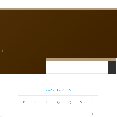
to
AGOSTO 2026
D
S
T
Q
Q
S
S
1