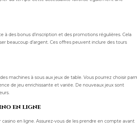
e à des bonus d’inscription et des promotions régulières. Cela
er beaucoup d’argent. Ces offres peuvent inclure des tours
, des machines à sous aux jeux de table. Vous pourrez choisir par
ience de jeu enrichissante et variée. De nouveaux jeux sont
eurs.
ino en ligne
eur casino en ligne. Assurez-vous de les prendre en compte avant