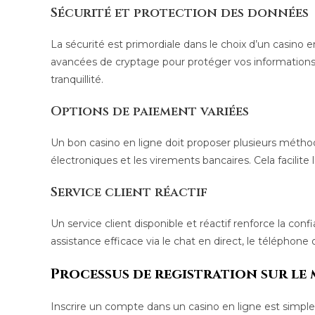
Sécurité et protection des données
La sécurité est primordiale dans le choix d’un casino 
avancées de cryptage pour protéger vos informations 
tranquillité.
Options de paiement variées
Un bon casino en ligne doit proposer plusieurs méthode
électroniques et les virements bancaires. Cela facilite l
Service client réactif
Un service client disponible et réactif renforce la con
assistance efficace via le chat en direct, le téléphone 
Processus de registration sur le 
Inscrire un compte dans un casino en ligne est simple 