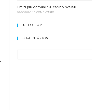
I miti più comuni sui casinò svelati
04/08/2026
/
0 COMENTÁRIO
Instagram
Comentários
mi