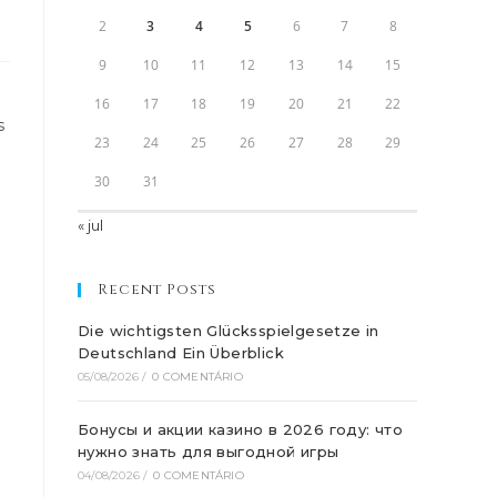
2
3
4
5
6
7
8
9
10
11
12
13
14
15
16
17
18
19
20
21
22
s
23
24
25
26
27
28
29
30
31
« jul
Recent Posts
Die wichtigsten Glücksspielgesetze in
Deutschland Ein Überblick
05/08/2026
/
0 COMENTÁRIO
Бонусы и акции казино в 2026 году: что
нужно знать для выгодной игры
04/08/2026
/
0 COMENTÁRIO