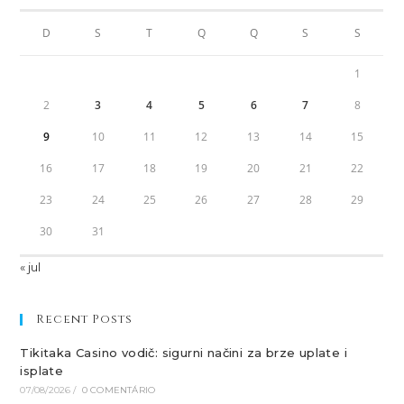
D
S
T
Q
Q
S
S
1
2
3
4
5
6
7
8
9
10
11
12
13
14
15
16
17
18
19
20
21
22
23
24
25
26
27
28
29
30
31
« jul
Recent Posts
Tikitaka Casino vodič: sigurni načini za brze uplate i
isplate
07/08/2026
/
0 COMENTÁRIO