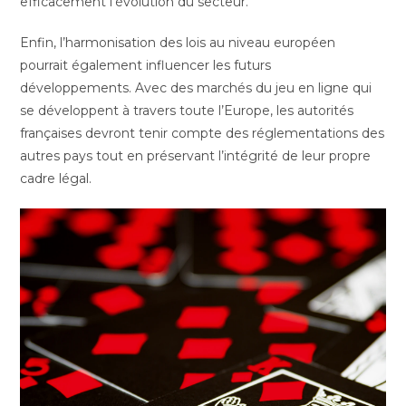
efficacement l’évolution du secteur.
Enfin, l’harmonisation des lois au niveau européen
pourrait également influencer les futurs
développements. Avec des marchés du jeu en ligne qui
se développent à travers toute l’Europe, les autorités
françaises devront tenir compte des réglementations des
autres pays tout en préservant l’intégrité de leur propre
cadre légal.