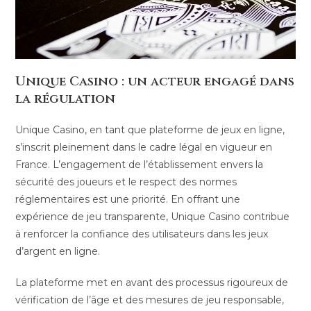
Unique Casino : un acteur engagé dans
la régulation
Unique Casino, en tant que plateforme de jeux en ligne,
s’inscrit pleinement dans le cadre légal en vigueur en
France. L’engagement de l’établissement envers la
sécurité des joueurs et le respect des normes
réglementaires est une priorité. En offrant une
expérience de jeu transparente, Unique Casino contribue
à renforcer la confiance des utilisateurs dans les jeux
d’argent en ligne.
La plateforme met en avant des processus rigoureux de
vérification de l’âge et des mesures de jeu responsable,