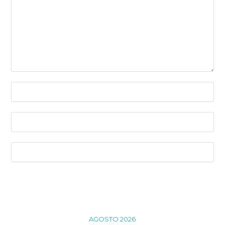
AGOSTO 2026