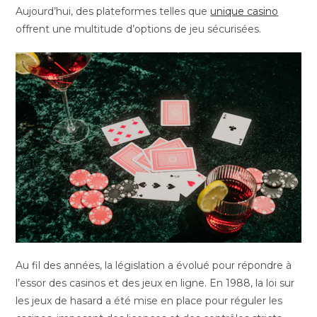
Aujourd’hui, des plateformes telles que
unique casino
offrent une multitude d’options de jeu sécurisées.
Au fil des années, la législation a évolué pour répondre à
l’essor des casinos et des jeux en ligne. En 1988, la loi sur
les jeux de hasard a été mise en place pour réguler les