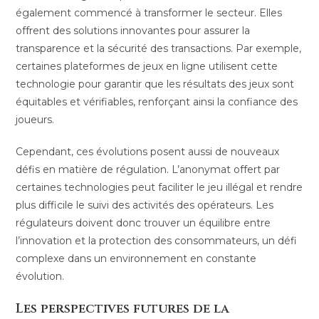
également commencé à transformer le secteur. Elles
offrent des solutions innovantes pour assurer la
transparence et la sécurité des transactions. Par exemple,
certaines plateformes de jeux en ligne utilisent cette
technologie pour garantir que les résultats des jeux sont
équitables et vérifiables, renforçant ainsi la confiance des
joueurs.
Cependant, ces évolutions posent aussi de nouveaux
défis en matière de régulation. L’anonymat offert par
certaines technologies peut faciliter le jeu illégal et rendre
plus difficile le suivi des activités des opérateurs. Les
régulateurs doivent donc trouver un équilibre entre
l’innovation et la protection des consommateurs, un défi
complexe dans un environnement en constante
évolution.
Les perspectives futures de la