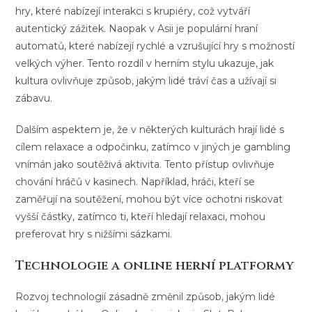
hry, které nabízejí interakci s krupiéry, což vytváří
autentický zážitek. Naopak v Asii je populární hraní
automatů, které nabízejí rychlé a vzrušující hry s možností
velkých výher. Tento rozdíl v herním stylu ukazuje, jak
kultura ovlivňuje způsob, jakým lidé tráví čas a užívají si
zábavu.
Dalším aspektem je, že v některých kulturách hrají lidé s
cílem relaxace a odpočinku, zatímco v jiných je gambling
vnímán jako soutěživá aktivita. Tento přístup ovlivňuje
chování hráčů v kasinech. Například, hráči, kteří se
zaměřují na soutěžení, mohou být více ochotni riskovat
vyšší částky, zatímco ti, kteří hledají relaxaci, mohou
preferovat hry s nižšími sázkami.
Technologie a online herní platformy
Rozvoj technologií zásadně změnil způsob, jakým lidé