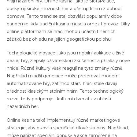
hrají hazardní hry. Online kasina, jako je SlotsPalace,
poskytují široké možnosti her a přístup k nim z pohodlí
domova. Tento trend se stal obzvlášť populární v době
pandemie, kdy tradiční kasina musela omezit provoz. Díky
online platformám se hráči mohou účastnit herních
zážitků bez ohledu na jejich geografickou polohu.
Technologické inovace, jako jsou mobilní aplikace a živé
dealer hry, zlepšily uživatelskou zkušenost a přilákaly nové
hráče. Různé kultury však reagují na tyto změny různě.
Například mladší generace může preferovat moderní
automatizované hry, zatímco starší hráči stále dávají
přednost klasickým stolním hrám. Tento technologický
rozvoj tedy podporuje i kulturní diverzitu v oblasti
hazardních her.
Online kasina také implementují různé marketingové
strategie, aby oslovila specifické cílové skupiny. Například,
může nabízet speciální bonusy a akce zaměřené na