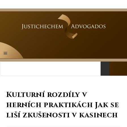
Kulturní rozdíly v
herních praktikách Jak se
liší zkušenosti v kasinech