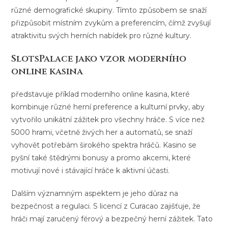
různé demografické skupiny. Tímto způsobem se snaží
přizpůsobit místním zvykům a preferencím, čímž zvyšují
atraktivitu svých herních nabídek pro různé kultury.
SlotsPalace jako vzor moderního
online kasina
představuje příklad moderního online kasina, které
kombinuje různé herní preference a kulturní prvky, aby
vytvořilo unikátní zážitek pro všechny hráče. S více než
5000 hrami, včetně živých her a automatů, se snaží
vyhovět potřebám širokého spektra hráčů. Kasino se
pyšní také štědrými bonusy a promo akcemi, které
motivují nové i stávající hráče k aktivní účasti.
Dalším významným aspektem je jeho důraz na
bezpečnost a regulaci. S licencí z Curacao zajišťuje, že
hráči mají zaručený férový a bezpečný herní zážitek. Tato