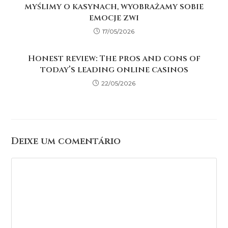
myślimy o kasynach, wyobrażamy sobie
emocje zwi
17/05/2026
Honest review: The pros and cons of
today’s leading online casinos
22/05/2026
Deixe um comentário