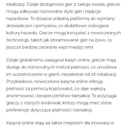
lokalizacji. Dzięki dostępności gier z całego świata, gracze
mogą odkrywać różnorodne style gier i tradycje
hazardowe. To stwarza unikalną platformę do wymiany
doświadczeń i pomysłów, co dodatkowo wzbogaca
kulturę hazardu. Gracze mogą korzystać z nowoczesnych
technologii, takich jak streamowanie gier na żywo, co
jeszcze bardziej zacieśnia więzi między nimi.
Dzięki globalnemu zasięgowi kasyn online, gracze mają
dostęp do różnorodnych metod płatności, co umożliwia
im uczestniczenie w grach, niezależnie od ich lokalizacji.
Przykładowo, nowoczesne kasyna online oferują
płatności za pomocą kryptowalut, co daje większą
anonimowość i bezpieczeństwo transakcji. To przyciąga
graczy z różnych środowisk, którzy mogą mieć różne
preferencje dotyczące płatności i transakcji.
Kasyna online stają się także miejscem dla innowacji w