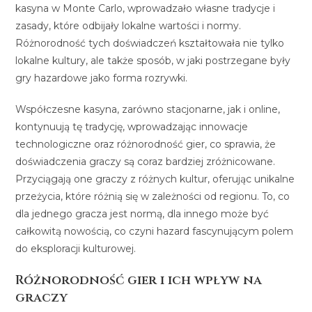
kasyna w Monte Carlo, wprowadzało własne tradycje i
zasady, które odbijały lokalne wartości i normy.
Różnorodność tych doświadczeń kształtowała nie tylko
lokalne kultury, ale także sposób, w jaki postrzegane były
gry hazardowe jako forma rozrywki.
Współczesne kasyna, zarówno stacjonarne, jak i online,
kontynuują tę tradycję, wprowadzając innowacje
technologiczne oraz różnorodność gier, co sprawia, że
doświadczenia graczy są coraz bardziej zróżnicowane.
Przyciągają one graczy z różnych kultur, oferując unikalne
przeżycia, które różnią się w zależności od regionu. To, co
dla jednego gracza jest normą, dla innego może być
całkowitą nowością, co czyni hazard fascynującym polem
do eksploracji kulturowej.
Różnorodność gier i ich wpływ na
graczy