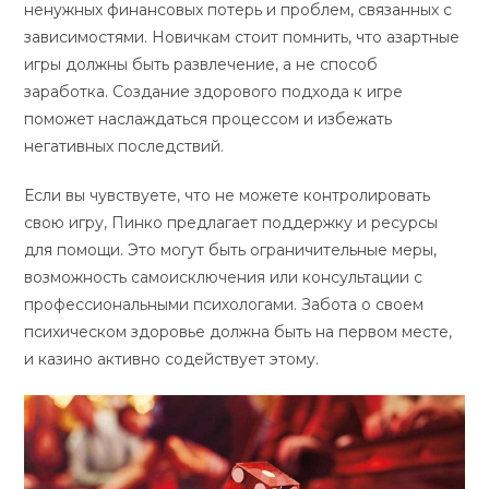
ненужных финансовых потерь и проблем, связанных с
зависимостями. Новичкам стоит помнить, что азартные
игры должны быть развлечение, а не способ
заработка. Создание здорового подхода к игре
поможет наслаждаться процессом и избежать
негативных последствий.
Если вы чувствуете, что не можете контролировать
свою игру, Пинко предлагает поддержку и ресурсы
для помощи. Это могут быть ограничительные меры,
возможность самоисключения или консультации с
профессиональными психологами. Забота о своем
психическом здоровье должна быть на первом месте,
и казино активно содействует этому.