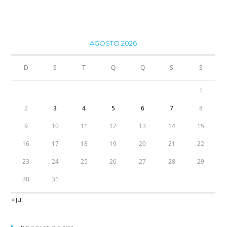
AGOSTO 2026
D
S
T
Q
Q
S
S
1
2
3
4
5
6
7
8
9
10
11
12
13
14
15
16
17
18
19
20
21
22
23
24
25
26
27
28
29
30
31
« jul