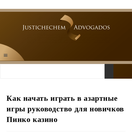
Как начать играть в азартные
игры руководство для новичков
Пинко казино