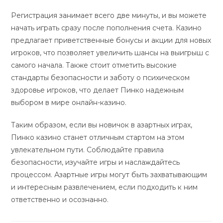
Регистрация занимает всего две минуты, и вы можете
начать играть сразу после пополнения счета. Казино
предлагает приветственные бонусы и акции для новых
игроков, что позволяет увеличить шансы на выигрыш с
самого начала. Также стоит отметить высокие
стандарты безопасности и заботу о психическом
здоровье игроков, что делает Пинко надежным
выбором в мире онлайн-казино.
Таким образом, если вы новичок в азартных играх,
Пинко казино станет отличным стартом на этом
увлекательном пути. Соблюдайте правила
безопасности, изучайте игры и наслаждайтесь
процессом. Азартные игры могут быть захватывающим
и интересным развлечением, если подходить к ним
ответственно и осознанно.