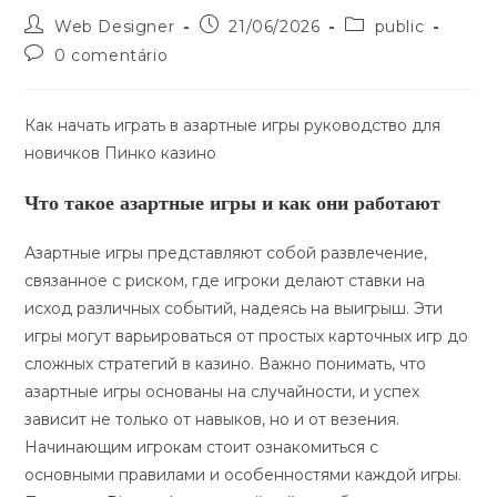
Web Designer
21/06/2026
public
0 comentário
Как начать играть в азартные игры руководство для
новичков Пинко казино
Что такое азартные игры и как они работают
Азартные игры представляют собой развлечение,
связанное с риском, где игроки делают ставки на
исход различных событий, надеясь на выигрыш. Эти
игры могут варьироваться от простых карточных игр до
сложных стратегий в казино. Важно понимать, что
азартные игры основаны на случайности, и успех
зависит не только от навыков, но и от везения.
Начинающим игрокам стоит ознакомиться с
основными правилами и особенностями каждой игры.