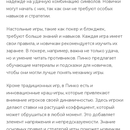
надежде на удачную комбинацию символов. Новички
могут начать с них, так как они не требуют особых
навыков и стратегии.
Настольные игры, такие как покер и блэкджек,
требуют больше знаний и навыков. Каждая игра имеет
свои правила, и новичкам рекомендуется изучить их
заранее. В покере, например, важна не только удача,
но и умение читать противников. Пинко предлагает
обучающие материалы и подсказки для новичков,
чтобы они могли лучше понять механику игры.
Кроме традиционных игр, в Пинко есть и
инновационные краш-игры, которые привлекают
внимание игроков своей динамичностью. Здесь игроки
делают ставки на растущий коэффициент, который
может обрушиться в любой момент. Это добавляет
элемент напряжения и непредсказуемости. Знание
основных правил и стратегий игры поможет новичкам