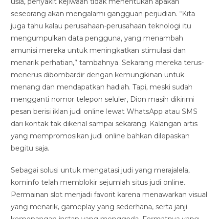
usia, penyakit kejiwaan tidak menentukan apakah
seseorang akan mengalami gangguan perjudian. “Kita
juga tahu kalau perusahaan-perusahaan teknologi itu
mengumpulkan data pengguna, yang menambah
amunisi mereka untuk meningkatkan stimulasi dan
menarik perhatian,” tambahnya. Sekarang mereka terus-
menerus dibombardir dengan kemungkinan untuk
menang dan mendapatkan hadiah. Tapi, meski sudah
mengganti nomor telepon seluler, Dion masih dikirimi
pesan berisi iklan judi online lewat WhatsApp atau SMS
dari kontak tak dikenal sampai sekarang. Kalangan artis
yang mempromosikan judi online bahkan dilepaskan
begitu saja.
Sebagai solusi untuk mengatasi judi yang merajalela,
kominfo telah memblokir sejumlah situs judi online.
Permainan slot menjadi favorit karena menawarkan visual
yang menarik, gameplay yang sederhana, serta janji