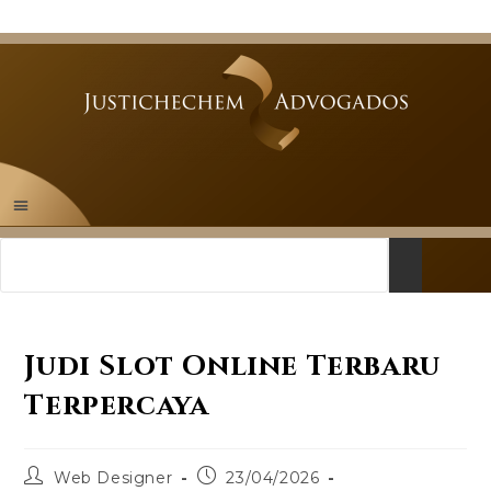
Judi Slot Online Terbaru
Terpercaya
Web Designer
23/04/2026