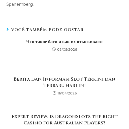
Spanemberg.
VOCÊ TAMBÉM PODE GOSTAR
Что такое баги и как их отыскивают
09/05/2026
Berita dan Informasi Slot Terkini dan
Terbaru Hari ini
16/04/2026
Expert Review: Is DragonSlots the Right
Casino for Australian Players?