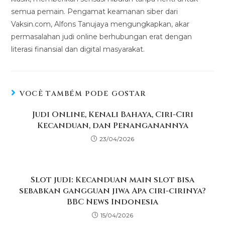
semua pemain. Pengamat keamanan siber dari
Vaksin.com, Alfons Tanujaya mengungkapkan, akar
permasalahan judi online berhubungan erat dengan
literasi finansial dan digital masyarakat.
VOCÊ TAMBÉM PODE GOSTAR
Judi Online, Kenali Bahaya, Ciri-Ciri
Kecanduan, dan Penanganannya
23/04/2026
Slot judi: Kecanduan main slot bisa
sebabkan gangguan jiwa Apa ciri-cirinya?
BBC News Indonesia
15/04/2026