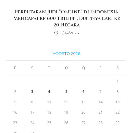
Perputaran Judi “Online” di Indonesia
Mencapai Rp 600 Triliun, Duitnya Lari ke
20 Negara
15/04/2026
AGOSTO 2026
D
S
T
Q
Q
S
S
1
2
3
4
5
6
7
8
9
10
11
12
13
14
15
16
17
18
19
20
21
22
23
24
25
26
27
28
29