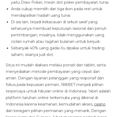
yaitu Draw Poker, mesin slot poker pembayaran tunai.
Anda cukup memilih dari tiga ikon pada reel untuk
mendapatkan hadiah uang tunai.
Di sisi lain, terjadi kekacauan di sirkuit saraf yang
seharusnya membuat keputusan rasional dan penuh
pertimbangan, misalnya, tidak menggunakan uang
cicilan rumah atau tagihan bulanan untuk berjudi.
Sebanyak 40% uang gadai itu dipakai untuk trading
saham, sisanya judi slot.
Situs ini mudah diakses melalui ponsel dan tablet, serta
menyediakan metode pembayaran yang cepat dan
aman. Dengan layanan pelanggan yang responsif dan
fokus pada kepuasan pemain, 188BET menjadi pilihan
terpercaya untuk hiburan online di Indonesia. 1xbet adalah
platform taruhan online terkemuka yang dikenal di
Indonesia karena keamanan, kemudahan akses,
casino
dan beragam pilihan permainan yang menarik. Dengan