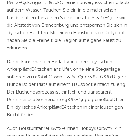
R&#xFC;ckzugsort f&#xFC;r einen unvergesslichen Urlaub
auf dem Wasser. Tauchen Sie ein in die malerischen
Landschaften, besuchen Sie historische St&#xE4;dte wie
die Altstadt von Brandenburg und entspannen Sie sich in
idyllischen Buchten. Mit einem Hausboot von Rollyboot
haben Sie die Freiheit, die Region auf eigene Faust zu
erkunden.
Damit kann man bei Bedarf von einem idyllischen
Ankerpl&#xE4;tzchen ans Ufer, ohne eine Steganlage
anfahren zu m&#xFC;ssen. F&#xFC;r gr&#xF6;&#xDF;ere
Hunde ist der Platz auf einem Hausboot einfach zu eng.
Der Buchungsprozess ist einfach und transparent.
Romantische Sonnenunterg&#xE4;nge genie&#xDF;en.
Ein idyllisches Ankerpl&#xE4;tzchen in einer lauschigen
Bucht finden.
Auch Rollstuhlfahrer k&#xF6;nnen Hobbykapit&#xE4;n