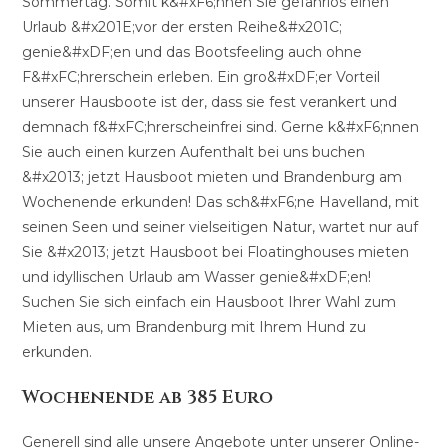
Sommertag. Somit k&#xF6;nnen Sie gefahrlos einen
Urlaub &#x201E;vor der ersten Reihe&#x201C;
genie&#xDF;en und das Bootsfeeling auch ohne
F&#xFC;hrerschein erleben. Ein gro&#xDF;er Vorteil
unserer Hausboote ist der, dass sie fest verankert und
demnach f&#xFC;hrerscheinfrei sind. Gerne k&#xF6;nnen
Sie auch einen kurzen Aufenthalt bei uns buchen
&#x2013; jetzt Hausboot mieten und Brandenburg am
Wochenende erkunden! Das sch&#xF6;ne Havelland, mit
seinen Seen und seiner vielseitigen Natur, wartet nur auf
Sie &#x2013; jetzt Hausboot bei Floatinghouses mieten
und idyllischen Urlaub am Wasser genie&#xDF;en!
Suchen Sie sich einfach ein Hausboot Ihrer Wahl zum
Mieten aus, um Brandenburg mit Ihrem Hund zu
erkunden.
Wochenende ab 385 Euro
Generell sind alle unsere Angebote unter unserer Online-