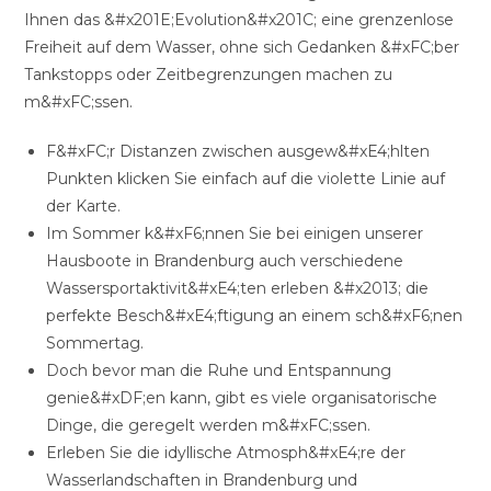
Ihnen das &#x201E;Evolution&#x201C; eine grenzenlose
Freiheit auf dem Wasser, ohne sich Gedanken &#xFC;ber
Tankstopps oder Zeitbegrenzungen machen zu
m&#xFC;ssen.
F&#xFC;r Distanzen zwischen ausgew&#xE4;hlten
Punkten klicken Sie einfach auf die violette Linie auf
der Karte.
Im Sommer k&#xF6;nnen Sie bei einigen unserer
Hausboote in Brandenburg auch verschiedene
Wassersportaktivit&#xE4;ten erleben &#x2013; die
perfekte Besch&#xE4;ftigung an einem sch&#xF6;nen
Sommertag.
Doch bevor man die Ruhe und Entspannung
genie&#xDF;en kann, gibt es viele organisatorische
Dinge, die geregelt werden m&#xFC;ssen.
Erleben Sie die idyllische Atmosph&#xE4;re der
Wasserlandschaften in Brandenburg und