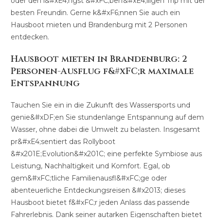
oder den l&#xE4;ngst &#xFC;berf&#xE4;lligen Trip mit der
besten Freundin. Gerne k&#xF6;nnen Sie auch ein
Hausboot mieten und Brandenburg mit 2 Personen
entdecken.
Hausboot mieten in Brandenburg: 2
Personen-Ausflug f&#xFC;r maximale
Entspannung
Tauchen Sie ein in die Zukunft des Wassersports und
genie&#xDF;en Sie stundenlange Entspannung auf dem
Wasser, ohne dabei die Umwelt zu belasten. Insgesamt
pr&#xE4;sentiert das Rollyboot
&#x201E;Evolution&#x201C; eine perfekte Symbiose aus
Leistung, Nachhaltigkeit und Komfort. Egal, ob
gem&#xFC;tliche Familienausfl&#xFC;ge oder
abenteuerliche Entdeckungsreisen &#x2013; dieses
Hausboot bietet f&#xFC;r jeden Anlass das passende
Fahrerlebnis. Dank seiner autarken Eigenschaften bietet