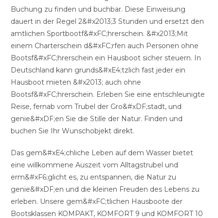
Buchung zu finden und buchbar. Diese Einweisung
dauert in der Regel 2&#x2013;3 Stunden und ersetzt den
amtlichen Sportbootf&#xFC;hrerschein. &#x2013;Mit
einem Charterschein d&#xFC;rfen auch Personen ohne
Bootsf&#xFC;hrerschein ein Hausboot sicher steuern. In
Deutschland kann grunds&#xE4;tzlich fast jeder ein
Hausboot mieten &#x2013; auch ohne
Bootsf&#xFC;hrerschein. Erleben Sie eine entschleunigte
Reise, fernab vom Trubel der Gro&#xDF;stadt, und
genie&#xDF;en Sie die Stille der Natur. Finden und
buchen Sie Ihr Wunschobjekt direkt.
Das gem&#xE4;chliche Leben auf dem Wasser bietet
eine willkommene Auszeit vom Alltagstrubel und
erm&#xF6;glicht es, zu entspannen, die Natur zu
genie&#xDF;en und die kleinen Freuden des Lebens zu
erleben. Unsere gem&#xFC;tlichen Hausboote der
Bootsklassen KOMPAKT, KOMFORT 9 und KOMFORT 10