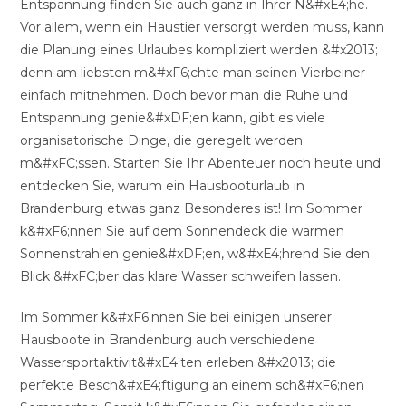
Entspannung finden Sie auch ganz in Ihrer N&#xE4;he.
Vor allem, wenn ein Haustier versorgt werden muss, kann
die Planung eines Urlaubes kompliziert werden &#x2013;
denn am liebsten m&#xF6;chte man seinen Vierbeiner
einfach mitnehmen. Doch bevor man die Ruhe und
Entspannung genie&#xDF;en kann, gibt es viele
organisatorische Dinge, die geregelt werden
m&#xFC;ssen. Starten Sie Ihr Abenteuer noch heute und
entdecken Sie, warum ein Hausbooturlaub in
Brandenburg etwas ganz Besonderes ist! Im Sommer
k&#xF6;nnen Sie auf dem Sonnendeck die warmen
Sonnenstrahlen genie&#xDF;en, w&#xE4;hrend Sie den
Blick &#xFC;ber das klare Wasser schweifen lassen.
Im Sommer k&#xF6;nnen Sie bei einigen unserer
Hausboote in Brandenburg auch verschiedene
Wassersportaktivit&#xE4;ten erleben &#x2013; die
perfekte Besch&#xE4;ftigung an einem sch&#xF6;nen