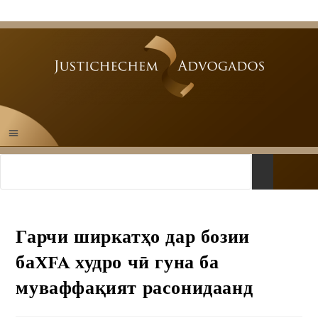
Гарчи ширкатҳо дар бозии
баxfa худро чӣ гуна ба
муваффақият расонидаанд