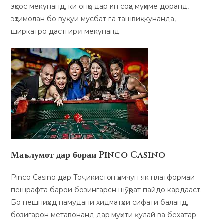
эҳсос мекунанд, ки онҳо дар ин соҳа муҳиме доранд,
эҳтимолан бо вуқуи мусбат ва ташвиқкунанда,
ширкатро дастгирӣ мекунанд.
Маълумот дар бораи Pinco Casino
Pinco Casino дар Тоҷикистон ҳамчун як платформаи
пешрафта барои бозингарон шӯҳрат пайдо кардааст.
Бо пешниҳод намудани хидматҳои сифати баланд,
бозигарон метавонанд дар муҳити қулай ва бехатар