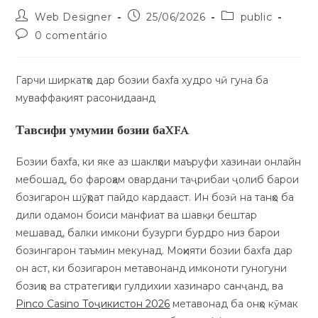
Web Designer
25/06/2026
public
0 comentário
Гарчи ширкатҳо дар бозии баxfa худро чӣ гуна ба
муваффақият расонидаанд
Тавсифи умумии бозии баxfa
Бозии баxfa, ки яке аз шаклҳои маъруфи хазинаи онлайн
мебошад, бо фароҳам овардани таҷрибаи ҷолиб барои
бозигарон шӯҳрат пайдо кардааст. Ин бозӣ на танҳо ба
дили одамон боиси манфиат ва шавқи бештар
мешавад, балки имкони бузурги бурдро низ барои
бозингарон таъмин мекунад. Моҳияти бозии баxfa дар
он аст, ки бозигарон метавонанд имконоти гуногуни
бозиҳо ва стратегиҳои гулдихии хазинаро санҷанд, ва
Pinco Casino Тоҷикистон 2026
метавонад ба онҳо кӯмак