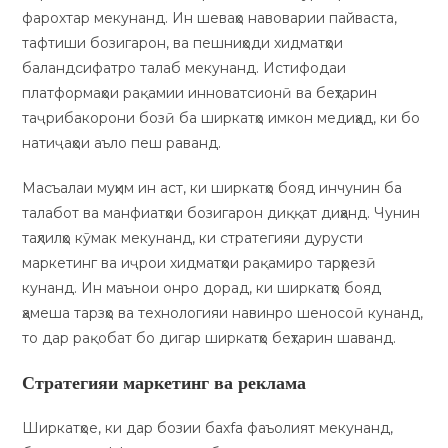
фарохтар мекунанд. Ин шеваҳо навоварии пайваста,
тафтиши бозигарон, ва пешниҳоди хидматҳои
баландсифатро талаб мекунанд. Истифодаи
платформаҳои рақамии инноватсионӣ ва беҳтарин
таҷрибакорони бозӣ ба ширкатҳо имкон медиҳад, ки бо
натиҷаҳои аъло пеш раванд.
Масъалаи муҳим ин аст, ки ширкатҳо бояд инчунин ба
талабот ва манфиатҳои бозигарон диққат диҳанд. Чунин
таҳлилҳо кӯмак мекунанд, ки стратегияи дурусти
маркетинг ва иҷрои хидматҳои рақамиро тарҳрезӣ
кунанд. Ин маънои онро дорад, ки ширкатҳо бояд
ҳамеша тарзҳо ва технологияи навинро шеносоӣ кунанд,
то дар рақобат бо дигар ширкатҳо беҳтарин шаванд.
Стратегияи маркетинг ва реклама
Ширкатҳое, ки дар бозии баxfa фаъолият мекунанд,