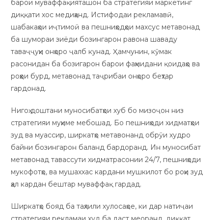
барои муваффақияташон ба стратегияи маркетинг
диққати хос медиҳанд. Истифодаи рекламавӣ,
шабакаҳои иҷтимоӣ ва пешниҳодҳои махсус метавонад
ба шумораи зиёди бозингарон равона шаваду
таваҷҷуҳи онҳоро ҷалб кунад. Ҳамчунин, кӯмак
расонидан ба бозигарон барои фаҳмидани қоидаҳо ва
роҳҳои бурд, метавонад таҷрибаи онҳоро беҳтар
гардонад.
Нигоҳ доштани муносибатҳои хуб бо мизоҷон низ
стратегияи муҳиме мебошад. Бо пешниҳоди хидматҳои
зуд ва муассир, ширкатҳо метавонанд обрӯи худро
байни бозингарон баланд бардоранд. Ин муносибат
метавонад тавассути хидматрасонии 24/7, пешниҳоди
мукофотҳо, ва мушаххас кардани мушкилот бо роҳи зуд
ҳал кардан бештар муваффақ гардад.
Ширкатҳо бояд ба таҳлили хулосаҳое, ки дар натиҷаи
стратегияи рекламаи худ ба даст меоранд, диққат