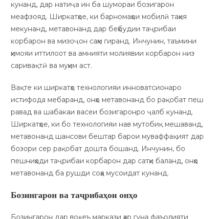
кунанд, дар натиҷа ин ба шумораи бозигарон
меафзояд. Ширкатҳое, ки барномаҳои мобилӣ таҳия
мекунанд, метавонанд дар беҳбудии таҷрибаи
корбарон ва мизоҷон саҳм гиранд. Инчунин, таъмини
ҳимояи иттилоот ва амнияти молиявии корбарон низ
саривақтӣ ва муҳим аст.
Вақте ки ширкатҳо технологияи инноватсионаро
истифода мебаранд, онҳо метавонанд бо рақобат пеш
равад ва шабакаи васеи бозигаронро ҷалб кунанд.
Ширкатҳое, ки бо технологияи нав мутобиқ мешаванд,
метавонанд шансови бештар барои муваффақият дар
бозори сер рақобат дошта бошанд. Инчунин, бо
пешниҳоди таҷрибаи корбарон дар сатҳи баланд, онҳо
метавонанд ба рушди соҳа мусоидат кунанд.
Бозингарон ва таҷрибаҳои онҳо
Бозингарон дар воқеъ маркази ҳар гуна фаъолияти