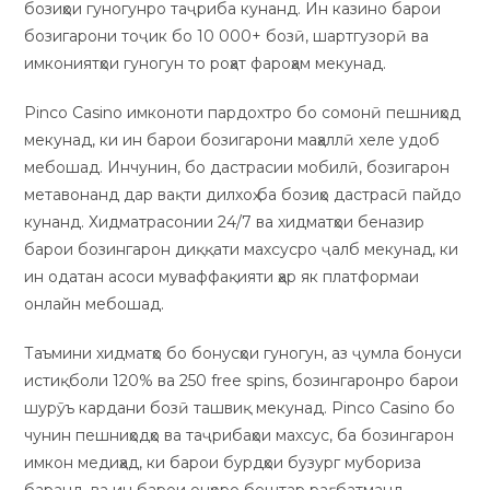
бозиҳои гуногунро таҷриба кунанд. Ин казино барои
бозигарони тоҷик бо 10 000+ бозӣ, шартгузорӣ ва
имкониятҳои гуногун то роҳат фароҳам мекунад.
Pinco Casino имконоти пардохтро бо сомонӣ пешниҳод
мекунад, ки ин барои бозигарони маҳаллӣ хеле удоб
мебошад. Инчунин, бо дастрасии мобилӣ, бозигарон
метавонанд дар вақти дилхоҳ ба бозиҳо дастрасӣ пайдо
кунанд. Хидматрасонии 24/7 ва хидматҳои беназир
барои бозингарон диққати махсусро ҷалб мекунад, ки
ин одатан асоси муваффақияти ҳар як платформаи
онлайн мебошад.
Таъмини хидматҳо бо бонусҳои гуногун, аз ҷумла бонуси
истиқболи 120% ва 250 free spins, бозингаронро барои
шурӯъ кардани бозӣ ташвиқ мекунад. Pinco Casino бо
чунин пешниҳодҳо ва таҷрибаҳои махсус, ба бозингарон
имкон медиҳад, ки барои бурдҳои бузург мубориза
баранд, ва ин барои онҳоро бештар рағбатманд