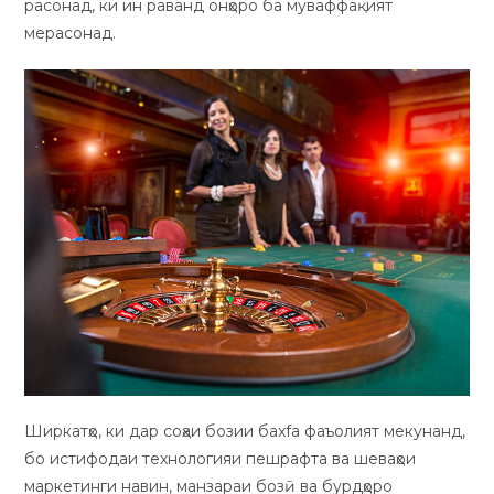
расонад, ки ин раванд онҳоро ба муваффақият
мерасонад.
Ширкатҳо, ки дар соҳаи бозии баxfa фаъолият мекунанд,
бо истифодаи технологияи пешрафта ва шеваҳои
маркетинги навин, манзараи бозӣ ва бурдҳоро