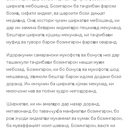
ширкатҳо мебошанд. Бозигарон ба таҷрибаи фарохи
бозиҳо, сифати хидмат, ва шароити бозӣ диққат
медиҳанд. Онҳо хостори чунин ширкатҳое мебошанд, ки
дар ин замина беҳтарин хидматҳоро пешниҳод мекунанд.
Бештари ширкатҳо кӯшиш мекунанд, ки таҷрибаҳои
муфид ва гуворо барои бозингарон фароҳам оваранд.
Идоракунии самараноки мукофотҳо ва бонусҳо низ дар
ташаккули таҷрибаҳои бозингарон нақши муҳим
мебозад. Бозингарон, ки бо бонусҳо ва мукофотҳо шод
мешаванд, эҳтимоли бештар барои идома додани бозӣ
доранд. Ин инчунин ба ширкатҳо кӯмак мекунад, ки
мизоҷони нав ва поёни худро нигоҳ доранд.
Ширкатҳое, ки ин амалҳоро дар назар доранд,
метавонанд бо таваҷҷуҳ ба манфиатҳои бозингарон, бо
роҳи эҷоди хидматҳои мукаммал ва кумак ба бозингарон,
ба муваффақият ноил шаванд. Бозингарон, вақте ки