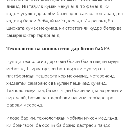
диҳанд. Ин таҳлилҳо кӯмак мекунанд, то фаҳманд, ки
кадом усулҳо дар ҷалби бозигарон самараноктаранд ва
кадомҳо барои беҳбудӣ ниёз доранд. Ин раванд ба
ширкатҳо кӯмак мекунад, ки стратегияи худро беҳтар ва
самараноктар гардонанд.
Технология ва инноватсия дар бозии баxfa
Рушди технология дар соҳаи бозии баxfa нақши муҳим
мебозад. Ширкатҳое, ки бо таҷҳизоти муосир ва
платформаҳои пешрафта кор мекунанд, метавонанд
хидматҳои самаранок ва қулай пешниҳод кунанд.
Технологияҳои нав, ба монанди бозии зинда ва реалити
виртуалӣ, бозиҳо ва таҷрибаҳои навини корбаронро
фароҳам меоранд.
Илова бар ин, технологияҳои мобилӣ имкон медиҳанд,
ки бозигарон ба осонӣ ба бозиҳо дастрасӣ пайдо