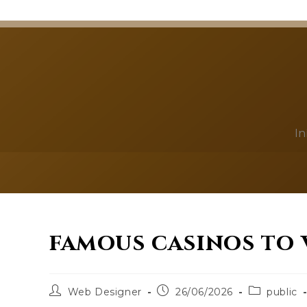
In
famous casinos to 
Web Designer
26/06/2026
public