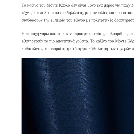
Το καζίνο του Μόντε Κάρλο δεν είναι μόνο ένα μέρος για παιχνίδ
τέχνες και πολιτιστικές εκδηλώσεις, με συναυλίες και παραστάσ
συνδυάσουν την εμπειρία του τζόγου με πολιτιστικές δραστηριό
Η περιοχή γύρω από το καζίνο προσφέρει επίσης πολυάριθμες επι
εξυπηρετούν τα πιο απαιτητικά γούστα. Το καζίνο του Μόντε Κά
καθιστώντας το απαραίτητη στάση για κάθε λάτρη των τυχερών π