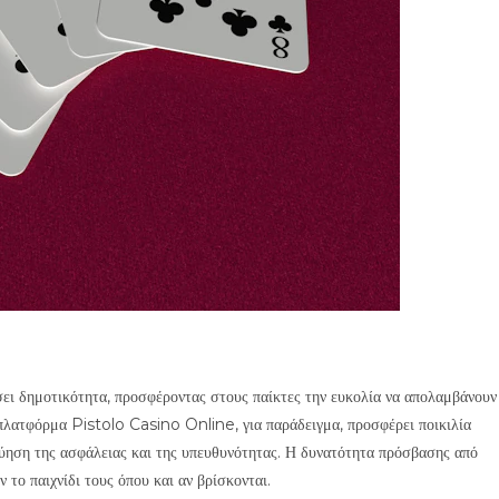
ίσει δημοτικότητα, προσφέροντας στους παίκτες την ευκολία να απολαμβάνουν
Η πλατφόρμα Pistolo Casino Online, για παράδειγμα, προσφέρει ποικιλία
εγγύηση της ασφάλειας και της υπευθυνότητας. Η δυνατότητα πρόσβασης από
το παιχνίδι τους όπου και αν βρίσκονται.