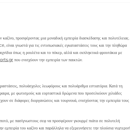
ν καζίνο, προσφέροντας μια μοναδική εμπειρία διασκέδασης και πολυτέλειας.
e, είναι γνωστά για τις εντυπωσιακές εγκαταστάσεις τους και την πληθώρα
ιχνίδια όπως η ρουλέτα και το πόκερ, αλλά και εκπληκτικά φρουτάκια με
orts.gr
που ενισχύουν την εμπειρία των παικτών.
αραστάσεις, πολυάσχολες λεωφόρους και πολυάριθμα εστιατόρια. Κατά τη
σφαιρα, με φωτισμούς και εορταστικά δρώμενα που προσελκύουν χιλιάδες
σχουν σε διάφορες διοργανώσεις και τουρνουά, ενισχύοντας την εμπειρία τους
ι ποτό, με πασίγνωστους σεφ να προσφέρουν γκουρμέ πιάτα σε πολυτελή
την εμπειρία του καζίνο και παράλληλα να εξερευνήσετε την πλούσια νυχτεριν