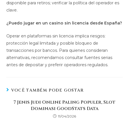
disponible para retiros; verificar la política del operador es
clave.
¿Puedo jugar en un casino sin licencia desde España?
Operar en plataformas sin licencia implica riesgos:
protección legal limitada y posible bloqueo de
transacciones por bancos. Para quienes consideran
alternativas, recomendamos consultar fuentes serias
antes de depositar y preferir operadores regulados.
VOCÊ TAMBÉM PODE GOSTAR
7 Jenis Judi Online Paling Populer, Slot
Dominasi GoodStats Data
11/04/2026