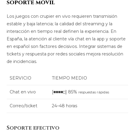
soporte móvil
Los juegos con crupier en vivo requieren transmisión
estable y baja latencia; la calidad del streaming y la
interacción en tiempo real definen la experiencia. En
España, la atención al cliente vía chat en la app y soporte
en español son factores decisivos. Integrar sistemas de
tickets y respuesta por redes sociales mejora resolución
de incidencias.
SERVICIO
TIEMPO MEDIO
Chat en vivo
[■■■■□] 85%
respuestas rápidas
Correo/ticket
24–48 horas
Soporte efectivo