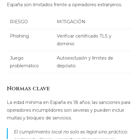
España son limitados frente a operadores extranjeros.
RIESGO
MITIGACIÓN
Phishing
Verificar certificado TLS y
dominio
Juego
Autoexclusión y límites de
problemático
depósito
Normas clave
La edad mínima en España es 18 años; las sanciones para
operadores incumplidores son severas y pueden incluir
multas y bloqueo de servicios.
El cumplimiento local no solo es legal sino práctico: