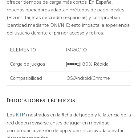
ofrecer tiempos de carga más cortos. En España,
muchos operadores adaptan métodos de pago locales
(Bizum, tarjetas de crédito españolas) y comprueban
identidad mediante DNI/NIE; esto impacta la experiencia
del usuario durante el primer acceso y retiros.
ELEMENTO
IMPACTO
Carga de juegos
[■■■■□] 80% Rápida
Compatibilidad
iOS/Android/Chrome
Indicadores técnicos
RTP
Los
mostrados en la ficha del juego y la latencia de la
red deben revisarse antes de jugar en movilidad;
comprobar la versión de app y permisos ayuda a evitar