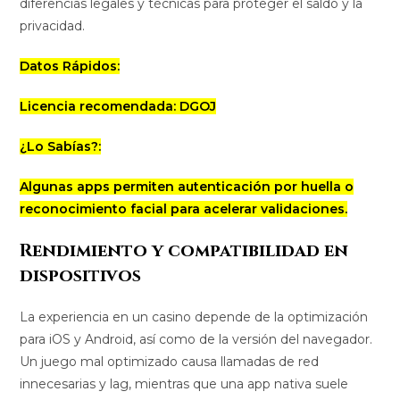
diferencias legales y técnicas para proteger el saldo y la
privacidad.
Datos Rápidos:
Licencia recomendada: DGOJ
¿Lo Sabías?:
Algunas apps permiten autenticación por huella o
reconocimiento facial para acelerar validaciones.
Rendimiento y compatibilidad en
dispositivos
La experiencia en un casino depende de la optimización
para iOS y Android, así como de la versión del navegador.
Un juego mal optimizado causa llamadas de red
innecesarias y lag, mientras que una app nativa suele