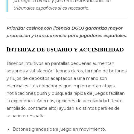
protege tu dinero y permite reclamaciones en
tribunales españoles si es necesario.
Priorizar casinos con licencia DGOJ garantiza mayor
protección y transparencia para jugadores españoles.
Interfaz de usuario y accesibilidad
Diseños intuitivos en pantallas pequeñas aumentan
sesiones y satisfacción. Iconos claros, tamaño de botones
y flujos de depósitos adaptados a una mano son
esenciales. Los operadores que implementan atajos,
notificaciones push y búsqueda rápida de juegos facilitan
la experiencia. Además, opciones de accesibilidad (texto
ampliado, contraste alto) ayudan a distintos perfiles de
usuario en España.
Botones grandes para juego en movimiento.