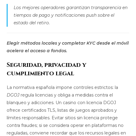
Los mejores operadores garantizan transparencia en
tiempos de pago y notificaciones push sobre el
estado del retiro.
Elegir métodos locales y completar KYC desde el móvil
acelera el acceso a fondos.
Seguridad, privacidad y
cumplimiento legal
La normativa española impone controles estrictos: la
DGOJ
regula licencias y obliga a medidas contra el
blanqueo y adicciones. Un casino con licencia DGOJ
ofrece certificados TLS, listas de juegos aprobados y
límites responsables. Evitar sitios sin licencia protege
contra fraudes; si se considera operar en plataformas no
reguladas, conviene recordar que los recursos legales en