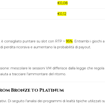
€0,08
€0,12
o, è consigliato puntare su slot con RTP >
95%
. Entrambi i giochi a
 di perdita ricorsiva e aumentano la probabilità di payout.
sione: mescolare le sessioni VM differisce dalla legge che regola 
 aiuta a tracciare l’ammontare del ritorno.
 from Bronze to Platinum
tivi. Di seguito l’analisi dei programmi di lealtà tipiche utilizzati s