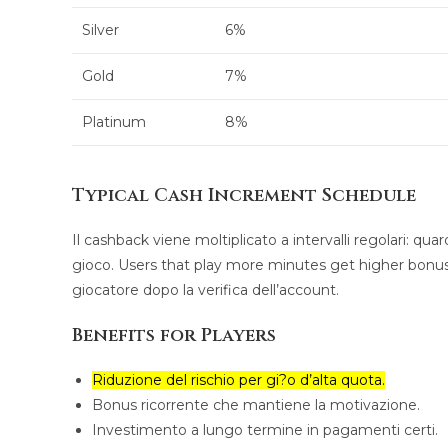
Silver
6%
Gold
7%
Platinum
8%
Typical Cash Increment Schedule
Il cashback viene moltiplicato a intervalli regolari: q
gioco. Users that play more minutes get higher bonus 
giocatore dopo la verifica dell’account.
Benefits for Players
Riduzione del rischio per gi?o d’alta quota.
Bonus ricorrente che mantiene la motivazione.
Investimento a lungo termine in pagamenti certi.