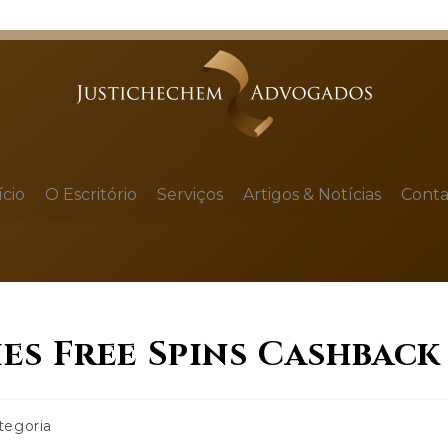
ício
O Escritório
Serviços
Artigos & Notícias
Conta
es Free Spins Cashback
tegoria