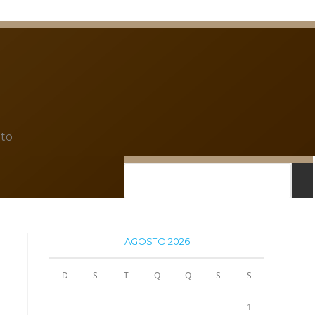
to
AGOSTO 2026
D
S
T
Q
Q
S
S
1