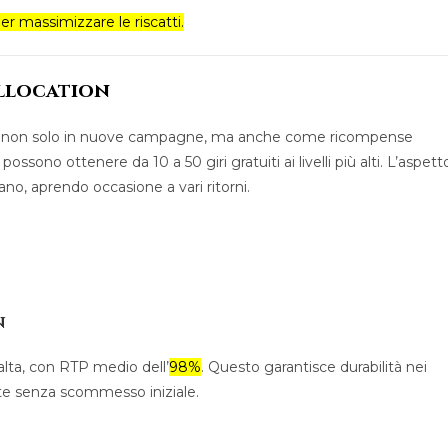
er massimizzare le riscatti.
Allocation
tuiti non solo in nuove campagne, ma anche come ricompense
 possono ottenere da 10 a 50 giri gratuiti ai livelli più alti. L’aspett
no, aprendo occasione a vari ritorni.
n
 alta, con RTP medio dell’
98%
. Questo garantisce durabilità nei
rate senza scommesso iniziale.