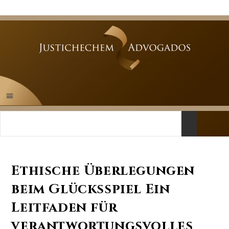
Ethische Überlegungen
beim Glücksspiel Ein
Leitfaden für
verantwortungsvolles