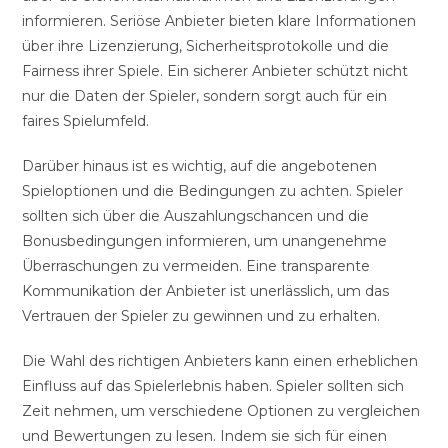
informieren. Seriöse Anbieter bieten klare Informationen
über ihre Lizenzierung, Sicherheitsprotokolle und die
Fairness ihrer Spiele. Ein sicherer Anbieter schützt nicht
nur die Daten der Spieler, sondern sorgt auch für ein
faires Spielumfeld.
Darüber hinaus ist es wichtig, auf die angebotenen
Spieloptionen und die Bedingungen zu achten. Spieler
sollten sich über die Auszahlungschancen und die
Bonusbedingungen informieren, um unangenehme
Überraschungen zu vermeiden. Eine transparente
Kommunikation der Anbieter ist unerlässlich, um das
Vertrauen der Spieler zu gewinnen und zu erhalten.
Die Wahl des richtigen Anbieters kann einen erheblichen
Einfluss auf das Spielerlebnis haben. Spieler sollten sich
Zeit nehmen, um verschiedene Optionen zu vergleichen
und Bewertungen zu lesen. Indem sie sich für einen