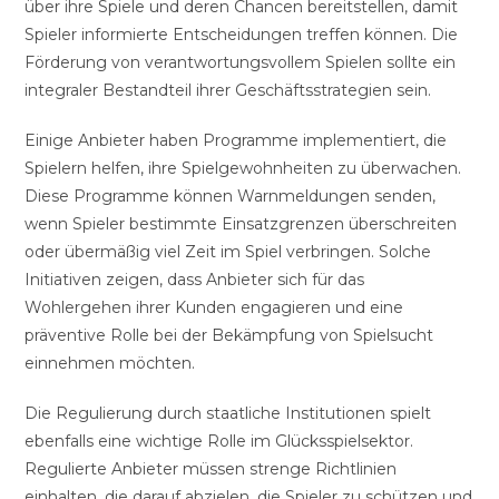
über ihre Spiele und deren Chancen bereitstellen, damit
Spieler informierte Entscheidungen treffen können. Die
Förderung von verantwortungsvollem Spielen sollte ein
integraler Bestandteil ihrer Geschäftsstrategien sein.
Einige Anbieter haben Programme implementiert, die
Spielern helfen, ihre Spielgewohnheiten zu überwachen.
Diese Programme können Warnmeldungen senden,
wenn Spieler bestimmte Einsatzgrenzen überschreiten
oder übermäßig viel Zeit im Spiel verbringen. Solche
Initiativen zeigen, dass Anbieter sich für das
Wohlergehen ihrer Kunden engagieren und eine
präventive Rolle bei der Bekämpfung von Spielsucht
einnehmen möchten.
Die Regulierung durch staatliche Institutionen spielt
ebenfalls eine wichtige Rolle im Glücksspielsektor.
Regulierte Anbieter müssen strenge Richtlinien
einhalten, die darauf abzielen, die Spieler zu schützen und