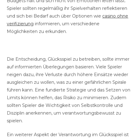
Budgets hält und sich nicht von Emotionen leiten lässt.
Spieler sollten regelmäßig ihr Spielverhalten reflektieren
und sich bei Bedarf auch über Optionen wie
casino ohne
verifizierung
informieren, um verschiedene
Möglichkeiten zu erkunden.
Die Entscheidung, Glücksspiel zu betreiben, sollte immer
auf informierten Überlegungen basieren. Viele Spieler
neigen dazu, ihre Verluste durch höhere Einsätze wieder
ausgleichen zu wollen, was zu einer gefährlichen Spirale
führen kann. Eine fundierte Strategie und das Setzen von
Limits können helfen, das Risiko zu minimieren. Zudem
sollten Spieler die Wichtigkeit von Selbstkontrolle und
Disziplin anerkennen, um verantwortungsbewusst zu
spielen.
Ein weiterer Aspekt der Verantwortung im Glücksspiel ist