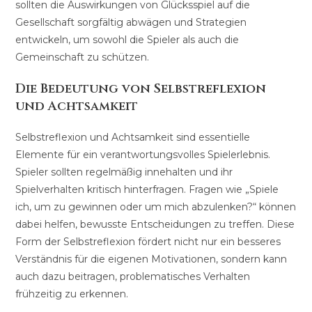
sollten die Auswirkungen von Glücksspiel auf die
Gesellschaft sorgfältig abwägen und Strategien
entwickeln, um sowohl die Spieler als auch die
Gemeinschaft zu schützen.
Die Bedeutung von Selbstreflexion
und Achtsamkeit
Selbstreflexion und Achtsamkeit sind essentielle
Elemente für ein verantwortungsvolles Spielerlebnis.
Spieler sollten regelmäßig innehalten und ihr
Spielverhalten kritisch hinterfragen. Fragen wie „Spiele
ich, um zu gewinnen oder um mich abzulenken?“ können
dabei helfen, bewusste Entscheidungen zu treffen. Diese
Form der Selbstreflexion fördert nicht nur ein besseres
Verständnis für die eigenen Motivationen, sondern kann
auch dazu beitragen, problematisches Verhalten
frühzeitig zu erkennen.