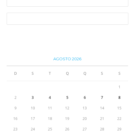
AGOSTO 2026
D
S
T
Q
Q
S
S
1
2
3
4
5
6
7
8
9
10
11
12
13
14
15
16
17
18
19
20
21
22
23
24
25
26
27
28
29