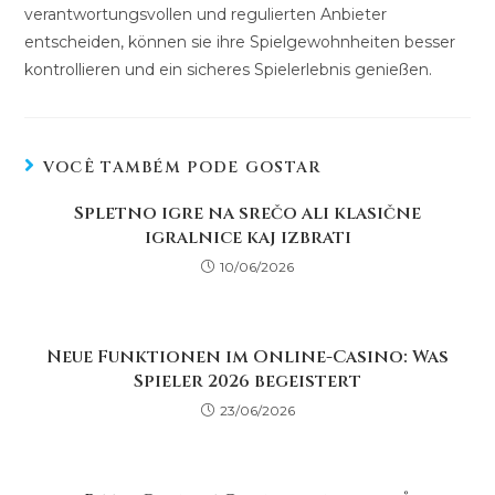
verantwortungsvollen und regulierten Anbieter
entscheiden, können sie ihre Spielgewohnheiten besser
kontrollieren und ein sicheres Spielerlebnis genießen.
VOCÊ TAMBÉM PODE GOSTAR
Spletno igre na srečo ali klasične
igralnice kaj izbrati
10/06/2026
Neue Funktionen im Online-Casino: Was
Spieler 2026 begeistert
23/06/2026