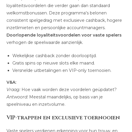
loyaliteitsvoordelen die verder gaan dan standaard
welkomstbonussen. Deze programma’s belonen
consistent spelgedrag met exclusieve cashback, hogere
inzetlimieten en persoonlijke accountmanagers.
Doorlopende loyaliteitsvoordelen voor vaste spelers
verhogen de speelwaarde aanzienlijk.
Wekelijkse cashback zonder doorlooptijd.
Gratis spins op nieuwe slots elke maand.
Versnelde uitbetalingen en VIP-only toernooien.
V&A:
Vraag:
Hoe vaak worden deze voordelen geüpdatet?
Antwoord:
Meestal maandelijks, op basis van je
speelniveau en inzetvolume.
VIP-trappen en exclusieve toernooien
Vaste spelers verdienen erkenning voor hun trouw, en