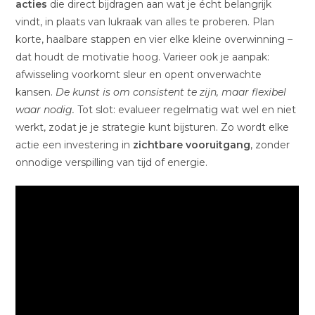
acties
die direct bijdragen aan wat je écht belangrijk
vindt, in plaats van lukraak van alles te proberen. Plan
korte, haalbare stappen en vier elke kleine overwinning –
dat houdt de motivatie hoog. Varieer ook je aanpak:
afwisseling voorkomt sleur en opent onverwachte
kansen.
De kunst is om consistent te zijn, maar flexibel
waar nodig.
Tot slot: evalueer regelmatig wat wel en niet
werkt, zodat je je strategie kunt bijsturen. Zo wordt elke
actie een investering in
zichtbare vooruitgang
, zonder
onnodige verspilling van tijd of energie.