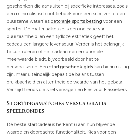
geschenken die aansluiten bij specifieke interesses, zoals
een minimalistisch notitieboek voor een schrijver of een
duurzame waterfles
betoranje sports betting
voor een
sporter. De materiaalkeuze is een indicatie van
duurzaamheid, en een tijdloze esthetiek geeft het
cadeau een langere levensduur. Verder is het belangrijk
te controleren of het cadeau een emotionele
meerwaarde biedt, bijvoorbeeld door het te
personaliseren. Een
startgeschenk gids
kan hierin nuttig
zijn, maar uiteindelijk bepaalt de balans tussen
bruikbaarheid en attentheid de waarde van het gebaar.
Vermijd trends die snel vervagen en kies voor klassiekers.
Stortingsmatches versus gratis
speelrondes
De beste startcadeaus herkent u aan hun blijvende
waarde en doordachte functionaliteit. Kies voor een