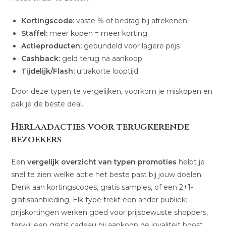
Kortingscode:
vaste % of bedrag bij afrekenen
Staffel:
meer kopen = meer korting
Actieproducten:
gebundeld voor lagere prijs
Cashback:
geld terug na aankoop
Tijdelijk/Flash:
ultrakorte looptijd
Door deze typen te vergelijken, voorkom je miskopen en
pak je de beste deal.
Herlaadacties voor terugkerende
bezoekers
Een
vergelijk overzicht van typen promoties
helpt je
snel te zien welke actie het beste past bij jouw doelen.
Denk aan kortingscodes, gratis samples, of een 2+1-
gratisaanbieding. Elk type trekt een ander publiek:
prijskortingen werken goed voor prijsbewuste shoppers,
terwijl een gratis cadeau bij aankoop de loyaliteit boost.