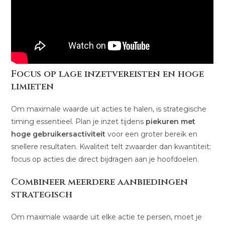
Focus op lage inzetvereisten en hoge
limieten
Om maximale waarde uit acties te halen, is strategische
timing essentieel. Plan je inzet tijdens
piekuren met
hoge gebruikersactiviteit
voor een groter bereik en
snellere resultaten. Kwaliteit telt zwaarder dan kwantiteit;
focus op acties die direct bijdragen aan je hoofdoelen.
Combineer meerdere aanbiedingen
strategisch
Om maximale waarde uit elke actie te persen, moet je