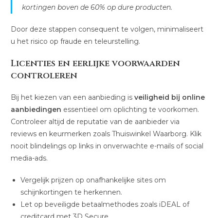
kortingen boven de 60% op dure producten.
Door deze stappen consequent te volgen, minimaliseert
u het risico op fraude en teleurstelling.
Licenties en eerlijke voorwaarden
controleren
Bij het kiezen van een aanbieding is
veiligheid bij online
aanbiedingen
essentieel om oplichting te voorkomen.
Controleer altijd de reputatie van de aanbieder via
reviews en keurmerken zoals Thuiswinkel Waarborg. Klik
nooit blindelings op links in onverwachte e-mails of social
media-ads.
Vergelijk prijzen op onafhankelijke sites om
schijnkortingen te herkennen.
Let op beveiligde betaalmethodes zoals iDEAL of
creditcard met 3D Secure.