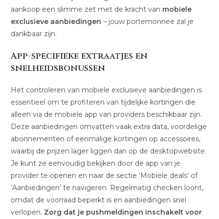
aankoop een slimme zet met de kracht van
mobiele
exclusieve aanbiedingen
– jouw portemonnee zal je
dankbaar zijn.
App-specifieke extraatjes en
snelheidsbonussen
Het controleren van mobiele exclusieve aanbiedingen is
essentieel om te profiteren van tijdelijke kortingen die
alleen via de mobiele app van providers beschikbaar zijn.
Deze aanbiedingen omvatten vaak extra data, voordelige
abonnementen of eenmalige kortingen op accessoires,
waarbij de prijzen lager liggen dan op de desktopwebsite.
Je kunt ze eenvoudig bekijken door de app van je
provider te openen en naar de sectie ‘Mobiele deals’ of
‘Aanbiedingen’ te navigeren. Regelmatig checken loont,
omdat de voorraad beperkt is en aanbiedingen snel
verlopen.
Zorg dat je pushmeldingen inschakelt voor