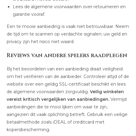
Lees de algemene voorwaarden over retourneren en
garantie vooraf.
Een te mooie aanbieding is vaak niet betrouwbaar. Neem
de tijd om te scannen op verdachte signalen; uw geld en
privacy zijn het risico niet waard.
Reviews van andere spelers raadplegen
Bij het beoordelen van een aanbieding draait veiligheid
om het verifiëren van de aanbieder. Controleer altijd of de
website over een geldig SSL-certificaat beschikt en lees
de algemene voorwaarden zorgvuldig.
Veilig winkelen
vereist kritisch vergelijken van aanbiedingen.
Vermijd
aanbiedingen die te mooi lijken om waar te zijn,
aangezien dit vaak oplichting betreft. Gebruik een veilige
betaalmethode zoals iDEAL of creditcard met
kopersbescherming.