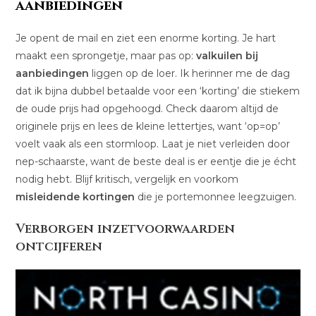
aanbiedingen
Je opent de mail en ziet een enorme korting. Je hart
maakt een sprongetje, maar pas op:
valkuilen bij
aanbiedingen
liggen op de loer. Ik herinner me de dag
dat ik bijna dubbel betaalde voor een ‘korting’ die stiekem
de oude prijs had opgehoogd. Check daarom altijd de
originele prijs en lees de kleine lettertjes, want ‘op=op’
voelt vaak als een stormloop. Laat je niet verleiden door
nep-schaarste, want de beste deal is er eentje die je écht
nodig hebt. Blijf kritisch, vergelijk en voorkom
misleidende kortingen
die je portemonnee leegzuigen.
Verborgen inzetvoorwaarden
ontcijferen