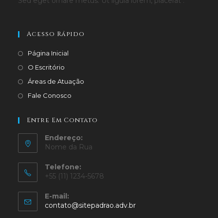
Sed eget ornare metus. Ut ligula lorem, placerat .
Acesso Rápido
Página Inicial
O Escritório
Áreas de Atuação
Fale Conosco
Entre Em Contato
Endereço:
Nome da Rua
Telefone:
+55 (11) 1234-5678
E-mail:
contato@sitepadrao.adv.br