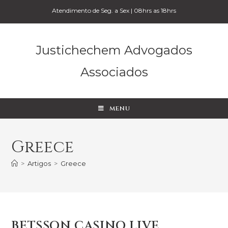
Atendimento de Seg. a Sex | 08hrs as 18hrs
Justichechem Advogados
Associados
MENU
Greece
>
Artigos
>
Greece
BETSSON CASINO LIVE