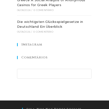
Greece A Social Analysis of Anonymous
Casinos for Greek Players
06/08/2026
/
0 COMENTÁRIO
Die wichtigsten Glücksspielgesetze in
Deutschland Ein Überblick
05/08/2026
/
0 COMENTÁRIO
Instagram
Comentários