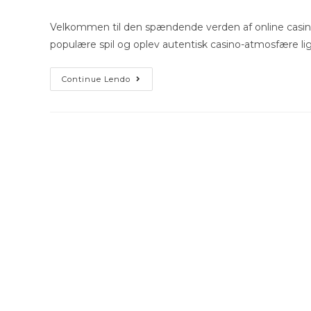
Velkommen til den spændende verden af online casin
populære spil og oplev autentisk casino-atmosfære 
Continue Lendo