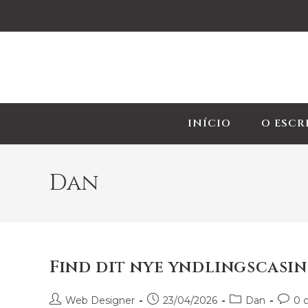
INÍCIO
O ESCR
Dan
Find dit nye yndlingscasi
Web Designer
23/04/2026
Dan
0 