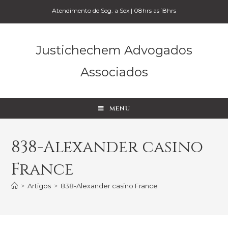
Atendimento de Seg. a Sex | 08hrs as 18hrs
Justichechem Advogados
Associados
MENU
838-Alexander casino
France
>
Artigos
>
838-Alexander casino France