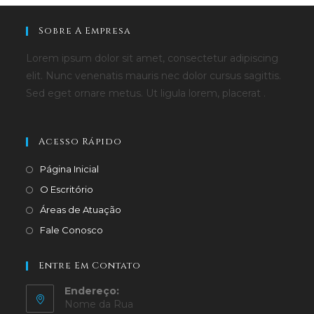
Sobre A Empresa
Lorem ipsum dolor sit amet, consectetur adipiscing
elit. Nunc venenatis mauris nec dolor cursus sagittis.
Sed eget ornare metus. Ut ligula lorem, placerat .
Acesso Rápido
Página Inicial
O Escritório
Áreas de Atuação
Fale Conosco
Entre Em Contato
Endereço:
Nome da Rua