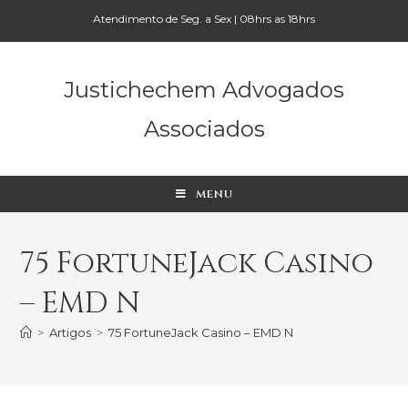
Atendimento de Seg. a Sex | 08hrs as 18hrs
Justichechem Advogados
Associados
MENU
75 FortuneJack Casino
– EMD N
>
Artigos
>
75 FortuneJack Casino – EMD N