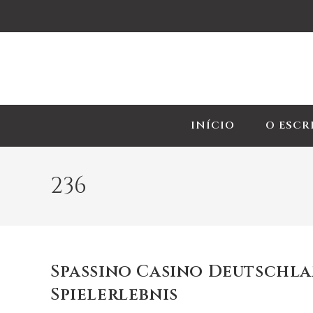
INÍCIO
O ESCR
236
Spassino Casino Deutschla
Spielerlebnis