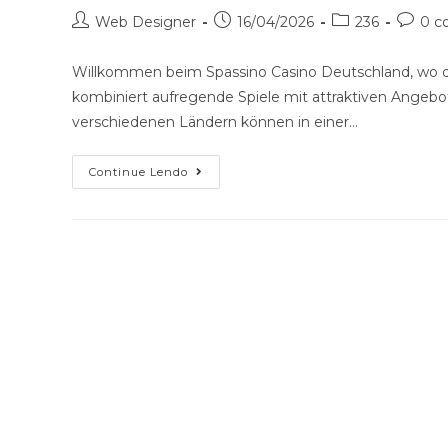
Web Designer
16/04/2026
236
0 c
Willkommen beim Spassino Casino Deutschland, wo das 
kombiniert aufregende Spiele mit attraktiven Angebo
verschiedenen Ländern können in einer…
Continue Lendo