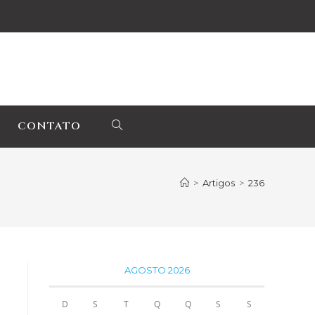
CONTATO
>
Artigos
>
236
AGOSTO 2026
D
S
T
Q
Q
S
S