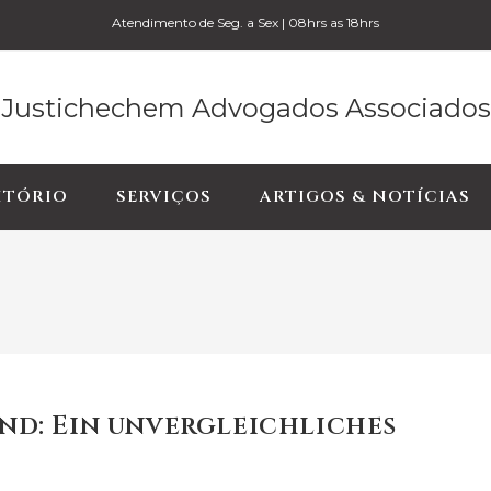
Atendimento de Seg. a Sex | 08hrs as 18hrs
Justichechem Advogados Associados
ITÓRIO
SERVIÇOS
ARTIGOS & NOTÍCIAS
nd: Ein unvergleichliches