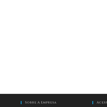
Sobre A Empresa
Aces