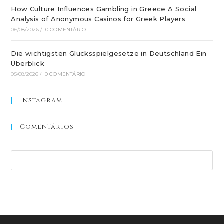
How Culture Influences Gambling in Greece A Social
Analysis of Anonymous Casinos for Greek Players
06/08/2026
/
0 COMENTÁRIO
Die wichtigsten Glücksspielgesetze in Deutschland Ein
Überblick
05/08/2026
/
0 COMENTÁRIO
Instagram
Comentários