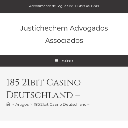
Atendimento de Seg. a Sex | 08hrs as 18hrs
Justichechem Advogados
Associados
MENU
185 21bit Casino
Deutschland –
>
Artigos
>
185 21bit Casino Deutschland –