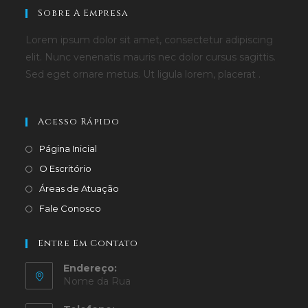
Sobre A Empresa
Lorem ipsum dolor sit amet, consectetur adipiscing
elit. Nunc venenatis mauris nec dolor cursus sagittis.
Sed eget ornare metus. Ut ligula lorem, placerat .
Acesso Rápido
Página Inicial
O Escritório
Áreas de Atuação
Fale Conosco
Entre Em Contato
Endereço:
Nome da Rua