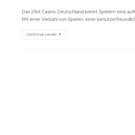
Das 21bit Casino Deutschland bietet Spielern eine auf
Mit einer Vielzahl von Spielen, einer benutzerfreundlic
Continue Lendo