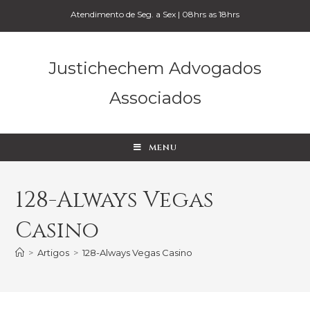
Atendimento de Seg. a Sex | 08hrs as 18hrs
Justichechem Advogados
Associados
MENU
128-Always Vegas
Casino
>
Artigos
>
128-Always Vegas Casino