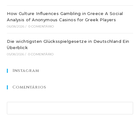
How Culture Influences Gambling in Greece A Social
Analysis of Anonymous Casinos for Greek Players
06/08/2026
/
0 COMENTÁRIO
Die wichtigsten Glücksspielgesetze in Deutschland Ein
Überblick
05/08/2026
/
0 COMENTÁRIO
Instagram
Comentários