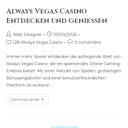
Always Vegas Casino
Entdecken und Genießen
Web Designer
03/04/2026
128-Always Vegas Casino
0 comentário
Immer mehr Spieler entdecken die aufregende Welt von
Always Vegas Casino, die ein spannendes Online-Gaming-
Erlebnis bietet. Mit einer Vielzahl von Spielen, großartigen
Bonusangeboten und einer benutzerfreundlichen
Plattform ist es keine…
Continue Lendo
AGOSTO 2026