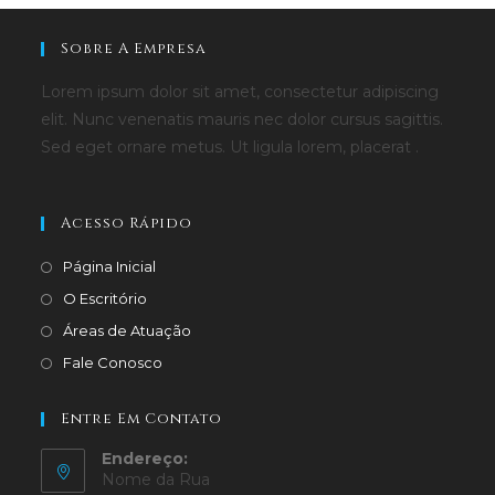
Sobre A Empresa
Lorem ipsum dolor sit amet, consectetur adipiscing
elit. Nunc venenatis mauris nec dolor cursus sagittis.
Sed eget ornare metus. Ut ligula lorem, placerat .
Acesso Rápido
Página Inicial
O Escritório
Áreas de Atuação
Fale Conosco
Entre Em Contato
Endereço:
Nome da Rua