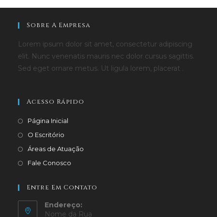
Sobre A Empresa
Lorem ipsum dolor sit amet, consectetur adipiscing
elit. Nunc venenatis mauris nec dolor cursus sagittis.
Sed eget ornare metus. Ut ligula lorem, placerat .
Acesso Rápido
Página Inicial
O Escritório
Áreas de Atuação
Fale Conosco
Entre Em Contato
Endereço:
Nome da Rua