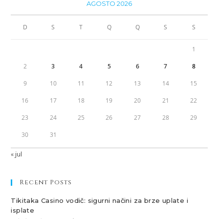
AGOSTO 2026
D
S
T
Q
Q
S
S
1
2
3
4
5
6
7
8
9
10
11
12
13
14
15
16
17
18
19
20
21
22
23
24
25
26
27
28
29
30
31
« jul
Recent Posts
Tikitaka Casino vodič: sigurni načini za brze uplate i
isplate