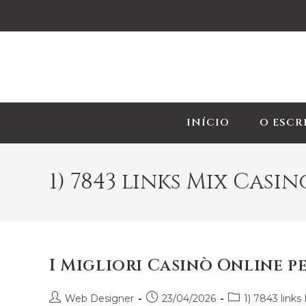
INÍCIO
O ESCR
1) 7843 links Mix Casi
I Migliori Casinò Online p
Web Designer
23/04/2026
1) 7843 links