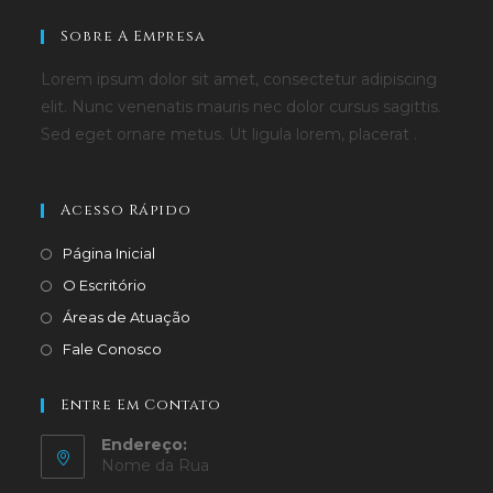
Sobre A Empresa
Lorem ipsum dolor sit amet, consectetur adipiscing
elit. Nunc venenatis mauris nec dolor cursus sagittis.
Sed eget ornare metus. Ut ligula lorem, placerat .
Acesso Rápido
Página Inicial
O Escritório
Áreas de Atuação
Fale Conosco
Entre Em Contato
Endereço:
Nome da Rua