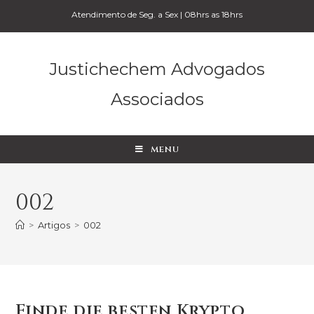
Atendimento de Seg. a Sex | 08hrs as 18hrs
Justichechem Advogados
Associados
MENU
002
>
Artigos
>
002
Finde die besten Krypto