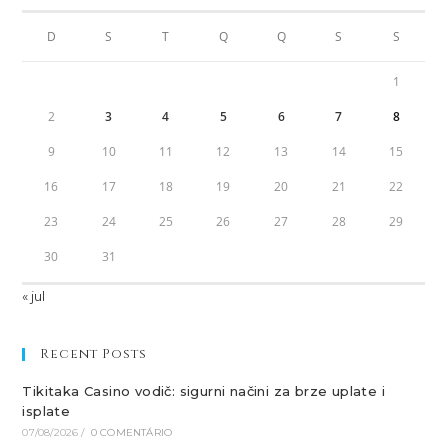
D
S
T
Q
Q
S
S
1
2
3
4
5
6
7
8
9
10
11
12
13
14
15
16
17
18
19
20
21
22
23
24
25
26
27
28
29
30
31
« jul
Recent Posts
Tikitaka Casino vodič: sigurni načini za brze uplate i
isplate
07/08/2026
/
0 COMENTÁRIO