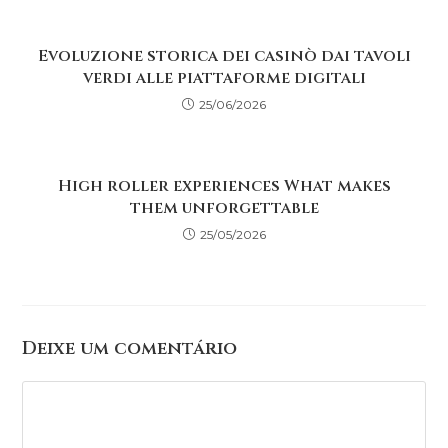
Evoluzione storica dei casinò dai tavoli
verdi alle piattaforme digitali
25/06/2026
High roller experiences What makes
them unforgettable
25/05/2026
Deixe um comentário