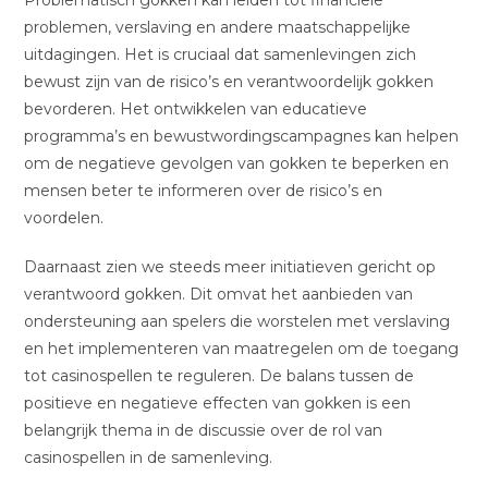
problemen, verslaving en andere maatschappelijke
uitdagingen. Het is cruciaal dat samenlevingen zich
bewust zijn van de risico’s en verantwoordelijk gokken
bevorderen. Het ontwikkelen van educatieve
programma’s en bewustwordingscampagnes kan helpen
om de negatieve gevolgen van gokken te beperken en
mensen beter te informeren over de risico’s en
voordelen.
Daarnaast zien we steeds meer initiatieven gericht op
verantwoord gokken. Dit omvat het aanbieden van
ondersteuning aan spelers die worstelen met verslaving
en het implementeren van maatregelen om de toegang
tot casinospellen te reguleren. De balans tussen de
positieve en negatieve effecten van gokken is een
belangrijk thema in de discussie over de rol van
casinospellen in de samenleving.