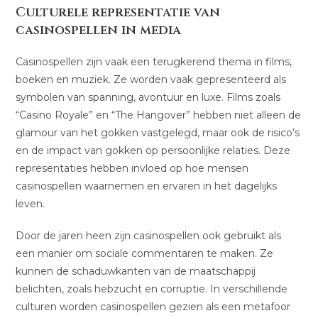
Culturele representatie van
casinospellen in media
Casinospellen zijn vaak een terugkerend thema in films,
boeken en muziek. Ze worden vaak gepresenteerd als
symbolen van spanning, avontuur en luxe. Films zoals
“Casino Royale” en “The Hangover” hebben niet alleen de
glamour van het gokken vastgelegd, maar ook de risico’s
en de impact van gokken op persoonlijke relaties. Deze
representaties hebben invloed op hoe mensen
casinospellen waarnemen en ervaren in het dagelijks
leven.
Door de jaren heen zijn casinospellen ook gebruikt als
een manier om sociale commentaren te maken. Ze
kunnen de schaduwkanten van de maatschappij
belichten, zoals hebzucht en corruptie. In verschillende
culturen worden casinospellen gezien als een metafoor