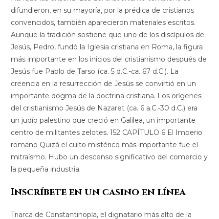
difundieron, en su mayoría, por la prédica de cristianos
convencidos, también aparecieron materiales escritos.
Aunque la tradición sostiene que uno de los discípulos de
Jesús, Pedro, fundó la Iglesia cristiana en Roma, la figura
más importante en los inicios del cristianismo después de
Jesús fue Pablo de Tarso (ca. 5 d.C.-ca. 67 d.C.). La
creencia en la resurrección de Jesús se convirtió en un
importante dogma de la doctrina cristiana. Los orígenes
del cristianismo Jesús de Nazaret (ca. 6 a.C.-30 d.C.) era
un judío palestino que creció en Galilea, un importante
centro de militantes zelotes. 152 CAPÍTULO 6 El Imperio
romano Quizá el culto mistérico más importante fue el
mitraísmo. Hubo un descenso significativo del comercio y
la pequeña industria.
Inscríbete en un casino en línea
Triarca de Constantinopla, el dignatario más alto de la