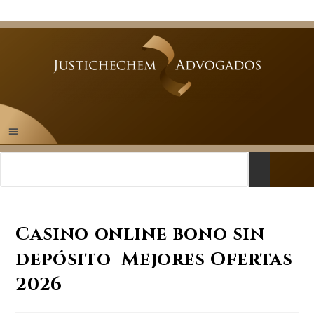
Casino online bono sin
depósito ️ Mejores Ofertas
2026