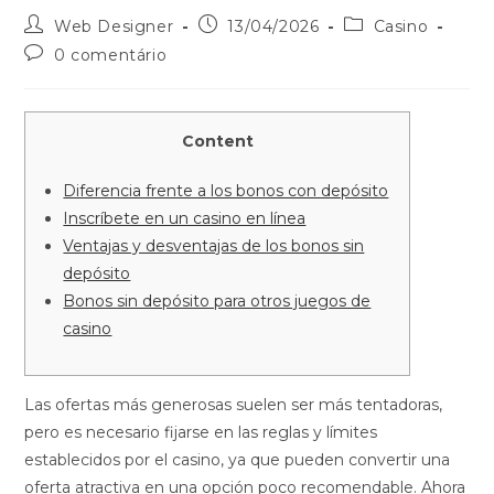
Web Designer
13/04/2026
Casino
0 comentário
Content
Diferencia frente a los bonos con depósito
Inscríbete en un casino en línea
Ventajas y desventajas de los bonos sin
depósito
Bonos sin depósito para otros juegos de
casino
Las ofertas más generosas suelen ser más tentadoras,
pero es necesario fijarse en las reglas y límites
establecidos por el casino, ya que pueden convertir una
oferta atractiva en una opción poco recomendable. Ahora