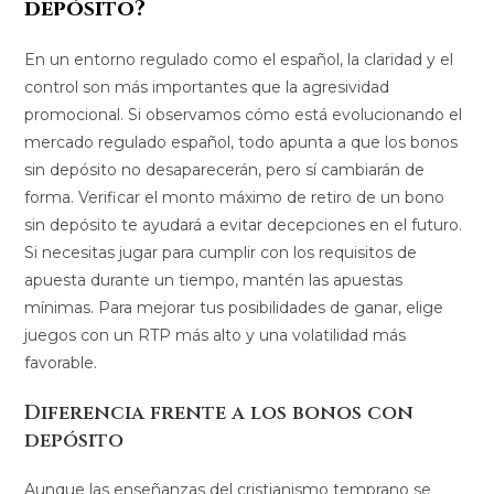
depósito?
En un entorno regulado como el español, la claridad y el
control son más importantes que la agresividad
promocional. Si observamos cómo está evolucionando el
mercado regulado español, todo apunta a que los bonos
sin depósito no desaparecerán, pero sí cambiarán de
forma. Verificar el monto máximo de retiro de un bono
sin depósito te ayudará a evitar decepciones en el futuro.
Si necesitas jugar para cumplir con los requisitos de
apuesta durante un tiempo, mantén las apuestas
mínimas. Para mejorar tus posibilidades de ganar, elige
juegos con un RTP más alto y una volatilidad más
favorable.
Diferencia frente a los bonos con
depósito
Aunque las enseñanzas del cristianismo temprano se