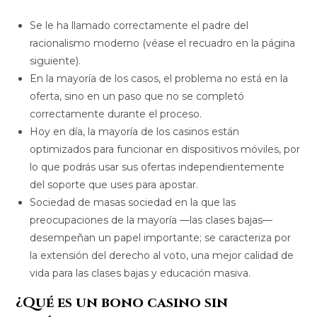
Se le ha llamado correctamente el padre del
racionalismo moderno (véase el recuadro en la página
siguiente).
En la mayoría de los casos, el problema no está en la
oferta, sino en un paso que no se completó
correctamente durante el proceso.
Hoy en día, la mayoría de los casinos están
optimizados para funcionar en dispositivos móviles, por
lo que podrás usar sus ofertas independientemente
del soporte que uses para apostar.
Sociedad de masas sociedad en la que las
preocupaciones de la mayoría —las clases bajas—
desempeñan un papel importante; se caracteriza por
la extensión del derecho al voto, una mejor calidad de
vida para las clases bajas y educación masiva.
¿Qué es un bono casino sin